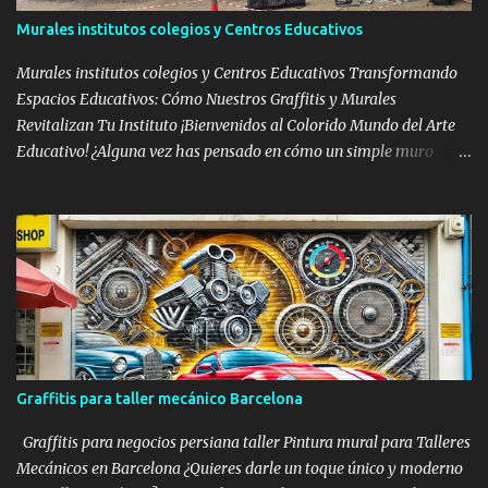
páginas para colorear con diseños de graffiti intrincados y
Murales institutos colegios y Centros Educativos
temáticos. Enlace: Graffiti Coloring Pages Libros de Graffitis para
Colorear baratos: libro-para-colorear-de-graffiti LIBRO DE
Murales institutos colegios y Centros Educativos Transformando
COLOREAR GRAFFITI ...
Espacios Educativos: Cómo Nuestros Graffitis y Murales
Revitalizan Tu Instituto ¡Bienvenidos al Colorido Mundo del Arte
Educativo! ¿Alguna vez has pensado en cómo un simple muro
puede convertirse en una fuente de inspiración y aprendizaje para
tus alumnos? En Murales Barcelona, especialistas en graffiti
profesional y decoración de murales , lo hacemos posible. Hoy,
queremos compartir con vosotros una reciente transformación
que realizamos en el Instituto Josep Lluís Sert , en Castelldefels. El
Arte que Inspira Aprendizaje En el Instituto Sert, cada muro cuenta
una historia única y educativa. Empezamos con un mural vibrante
de una estudiante chutando una pelota , simbolizando el
dinamismo y la energía de la juventud. Seguimos con la delicadeza
Graffitis para taller mecánico Barcelona
de un joven tocando un ukelele , reflejando la importancia de la
música y las artes en el desarrollo integral. Un Viaje Visual a través
Graffitis para negocios persiana taller Pintura mural para Talleres
de la Educación Cada paso por los...
Mecánicos en Barcelona ¿Quieres darle un toque único y moderno