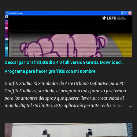
recopilación de alta calidad que reúne los bocetos de los sesenta
mejores graffiteros escandinavos, incluyendo leyendas como Nug,
Egs y Bates . Portada del Graffiti Coloring Book, ideal para artistas
y aficionados Estos maestros del spray han definido los bordes de
sus trabajos más icónicos, dejando el espacio en blanco para que tú
tomes el control. Aunque muchos piensen que es un libro para
niños, su complejidad y estilo lo hacen perfecto para adultos y
artistas que buscan perfeccionar su técnica de color y sombreado.
El autor detrás de esta obra es Uzi , miembro de la WUFC , una de
Descargar Graffiti studio 4.0 full version Gratis. Download .
las crews más famosas y respetadas en toda Europa. Preparar tus
Programa para hacer graffitis con mi nombre
...
Graffiti Studio: El Simulador de Arte Urbano Definitivo para PC
Graffiti Studio es, sin duda, el programa más famoso y veterano
para los amantes del spray que quieren llevar su creatividad al
mundo digital sin límites. Esta aplicación permite realizar piezas
realistas sobre vagones de tren, camiones y paredes de todo el
mundo, convirtiéndose en la mejor alternativa a los bocetos en
papel y una forma increíble de practicar desde casa con el
ordenador. Gracias a su motor gráfico sencillo pero eficaz, ofrece