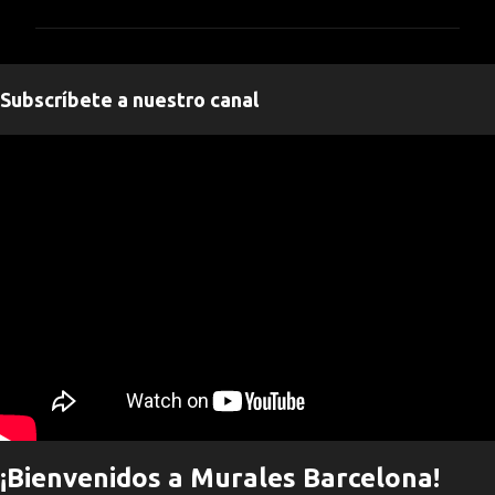
m
e
n
Subscríbete a nuestro canal
t
a
" frameborder="0" allowfullscreen>
r
i
o
s
¡Bienvenidos a Murales Barcelona!