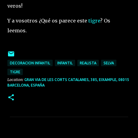
veros!
Y a vosotros ¿Qué os parece este
tigre
? Os
leemos.
DECORACION INFANTIL
INFANTIL
REALISTA
SELVA
TIGRE
Location:
GRAN VIA DE LES CORTS CATALANES, 385, EIXAMPLE, 08015
BARCELONA, ESPAÑA
C
o