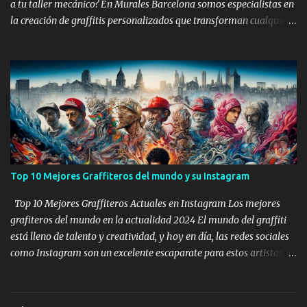
a tu taller mecánico? En Murales Barcelona somos especialistas en
la creación de graffitis personalizados que transforman cualquier
espacio de trabajo en un lugar lleno de arte y personalidad.
Nuestra experiencia en arte urbano nos permite ofrecer diseños
innovadores y de alta calidad que se adaptan a la imagen de tu
negocio. Beneficios de un graffiti para tu taller mecánico Un
graffiti no solo embellece el espacio, sino que también puede ser
una herramienta de marketing muy poderosa. Aquí te dejamos
algunas razones para considerar esta opción: Identidad Única: Un
mural personalizado puede reflejar la identidad y los valores de tu
taller. Visibilidad y Atractivo: Un graffiti llamativo atrae la
Top 10 Mejores Graffiteros del mundo y su Instagram
atención de potenciales clientes y hace que tu taller se destaque.
Ambiente Inspirador: Un entorno creativo puede motivar a tus
Top 10 Mejores Graffiteros Actuales en Instagram Los mejores
empleados y me...
grafiteros del mundo en la actualidad 2024 El mundo del graffiti
está lleno de talento y creatividad, y hoy en día, las redes sociales
como Instagram son un excelente escaparate para estos artistas. A
continuación, presentamos una lista de los 10 mejores graffiteros
actuales que debes seguir en Instagram. 1. Banksy (@banksy) Con
más de 12 millones de seguidores, Banksy sigue siendo el rey