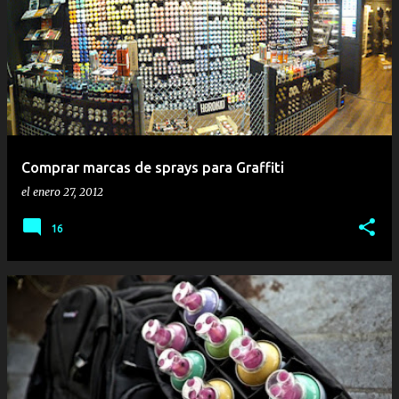
E
n
t
r
a
d
a
Comprar marcas de sprays para Graffiti
s
el
enero 27, 2012
16