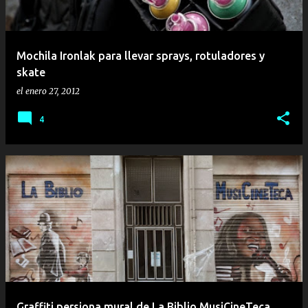
Mochila Ironlak para llevar sprays, rotuladores y
skate
el
enero 27, 2012
4
Graffiti persiona mural de La Biblio MusiCineTeca