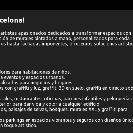
celona!
 artistas apasionados dedicados a transformar espacios con
ación de murales pintados a mano, personalizados para cada
ores hasta fachadas imponentes, ofrecemos soluciones artísti
res para habitaciones de niños.
a eventos y espacios urbanos.
alizadas para negocios y hogares.
s con graffiti y luz, graffiti 3D en suelo, graffiti en directo so
tales, restaurantes, oficinas, parques infantiles y peluquerías.
rior para dar vida y color a cualquier edificio.
s, paisajes de selvas, bosques, murales XXL y graffiti para
 parkings en espacios vibrantes y seguros con diseños únic
n toque artístico.