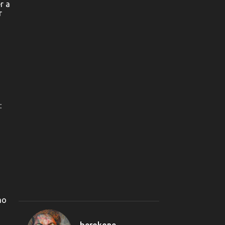
r a
r
2
septiembre 2024
2
julio 2024
27
junio 2024
22
mayo 2024
6
abril 2024
1
febrero 2024
:
51
2023
1
noviembre 2023
4
octubre 2023
3
septiembre 2023
1
junio 2023
mo
7
mayo 2023
berokone