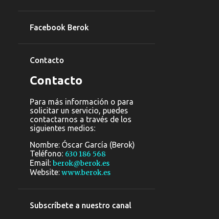
1
junio 2016
1
Facebook Berok
mayo 2016
13
abril 2016
Contacto
7
marzo 2016
33
Contacto
febrero 2016
2
enero 2016
Para más información o para
solicitar un servicio, puedes
38
2015
contactarnos a través de los
siguientes medios:
4
abril 2015
Nombre: Óscar García (Berok)
7
marzo 2015
Teléfono:
630 186 568
Email:
berok@berok.es
17
febrero 2015
Website:
www.berok.es
10
enero 2015
114
2014
Subscríbete a nuestro canal
1
diciembre 2014