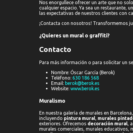
Nos enorgullece ofrecer un arte que no solo
cualquier espacio. Ya sea un restaurante, un
las expectativas de nuestros clientes con c
¡Contacta con nosotros! Transformemos junt
¿Quieres un mural o graffiti?
Contacto
Para más información o para solicitar un se
Nombre: Óscar García (Berok)
Teléfono:
630 186 568
Email:
berok@berok.es
Website:
www.berok.es
Muralismo
En nuestra galería de murales en Barcelona,
incluyendo
pintura mural
,
murales pintad
exteriores. Ofrecemos
decoración mural
, 
murales comerciales, murales educativos, m