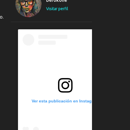
24
abril 2023
Visitar perfil
10
marzo 2023
o.
1
enero 2023
2
2022
1
octubre 2022
1
marzo 2022
9
2021
1
abril 2021
6
febrero 2021
2
enero 2021
Ver esta publicación en Instagram
38
2020
3
noviembre 2020
6
septiembre 2020