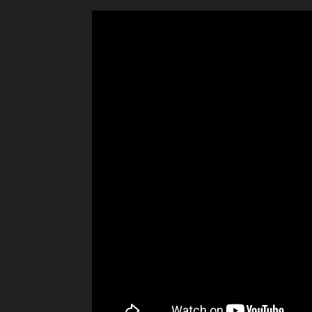
" frameborder="0" allowfullscreen>