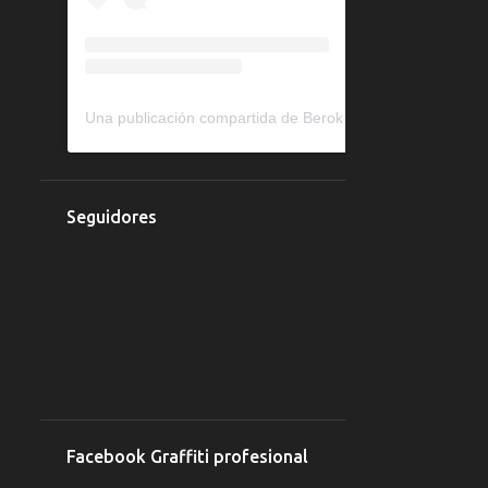
11
agosto 2020
2
abril 2020
2
marzo 2020
Una publicación compartida de Berok murales y graffiti (@berokone)
14
febrero 2020
1
2018
1
julio 2018
Seguidores
41
2017
11
agosto 2017
29
julio 2017
1
abril 2017
64
2016
4
noviembre 2016
Facebook Graffiti profesional
3
octubre 2016