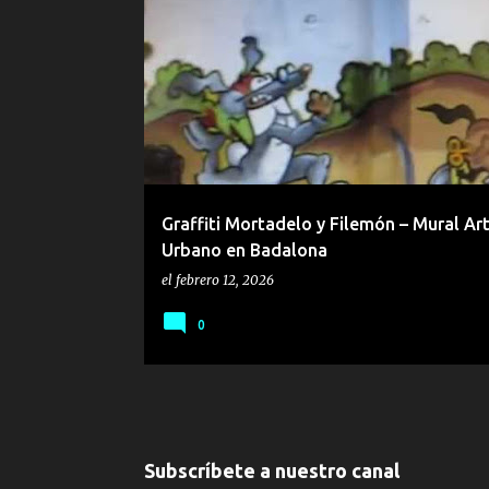
E
n
t
r
a
d
a
Graffiti Mortadelo y Filemón – Mural Ar
s
Urbano en Badalona
el
febrero 12, 2026
0
Subscríbete a nuestro canal