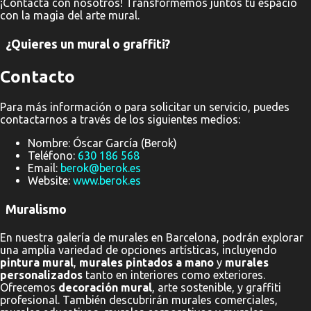
¡Contacta con nosotros! Transformemos juntos tu espacio
con la magia del arte mural.
¿Quieres un mural o graffiti?
Contacto
Para más información o para solicitar un servicio, puedes
contactarnos a través de los siguientes medios:
Nombre: Óscar García (Berok)
Teléfono:
630 186 568
Email:
berok@berok.es
Website:
www.berok.es
Muralismo
En nuestra galería de murales en Barcelona, podrán explorar
una amplia variedad de opciones artísticas, incluyendo
pintura mural
,
murales pintados a mano
y
murales
personalizados
tanto en interiores como exteriores.
Ofrecemos
decoración mural
, arte sostenible, y graffiti
profesional. También descubrirán murales comerciales,