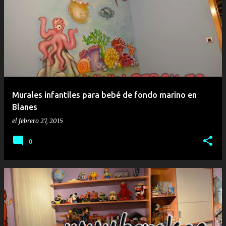
E
n
t
r
a
d
a
Murales infantiles para bebé de fondo marino en
s
Blanes
el
febrero 27, 2015
0