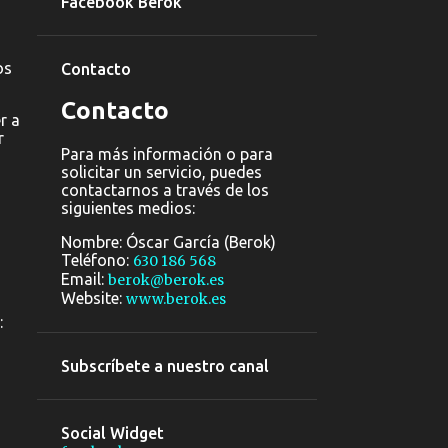
Facebook Berok
Barcelona
Exhibiciones de graffiti para
eventos
os
Contacto
Murales infantiles pintados
Contacto
r a
a manos Barcelona
r
Para más información o para
Team building graffiti
solicitar un servicio, puedes
preguntas y respuestas FAQ
contactarnos a través de los
siguientes medios:
Graffiti Team Building
Barcelona eventos
Nombre: Óscar García (Berok)
Teléfono:
630 186 568
Equipo profesional de
Email:
berok@berok.es
graffiti y arte callejero
Website:
www.berok.es
Graffiti Dormitorio Mural
:
Art para niños y niñas
Subscríbete a nuestro canal
Art Urbà Núñez y Navarro
murales graffiti
1
2018
Social Widget