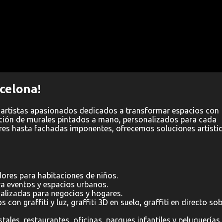
celona!
 artistas apasionados dedicados a transformar espacios con
ación de murales pintados a mano, personalizados para cada
ores hasta fachadas imponentes, ofrecemos soluciones artísti
res para habitaciones de niños.
a eventos y espacios urbanos.
alizadas para negocios y hogares.
s con graffiti y luz, graffiti 3D en suelo, graffiti en directo so
tales, restaurantes, oficinas, parques infantiles y peluquerías.