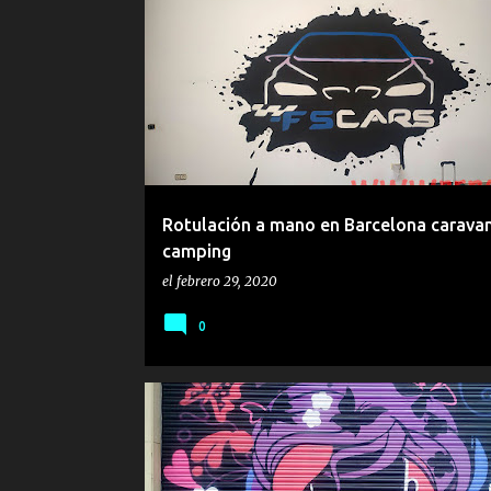
E
BARCELONA
ROTULACIÓN
ROTULACIÓN A MAN
n
t
r
a
d
a
Rotulación a mano en Barcelona carava
s
camping
el
febrero 29, 2020
0
BARBERO
CIERRES
PELUQUERÍA
PERSIANAS