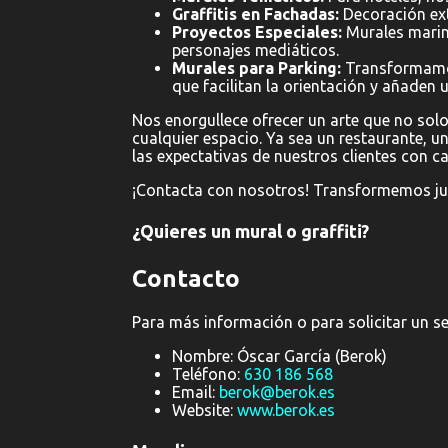
Graffitis en Fachadas:
Decoración exte
Proyectos Especiales:
Murales marino
personajes mediáticos.
Murales para Parking:
Transformamos
que facilitan la orientación y añaden u
Nos enorgullece ofrecer un arte que no solo
cualquier espacio. Ya sea un restaurante, un
las expectativas de nuestros clientes con c
¡Contacta con nosotros! Transformemos junt
¿Quieres un mural o graffiti?
Contacto
Para más información o para solicitar un se
Nombre: Óscar García (Berok)
Teléfono:
630 186 568
Email:
berok@berok.es
Website:
www.berok.es