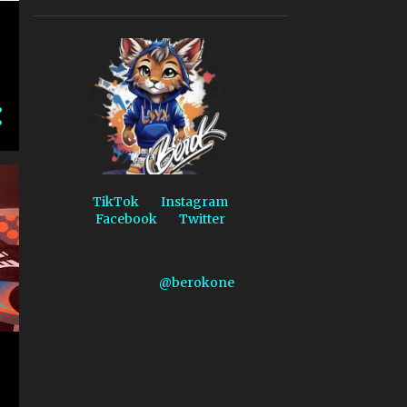
1
diciembre 2025
1
noviembre 2025
2
octubre 2025
1
agosto 2025
1
mayo 2025
2
abril 2025
1
marzo 2025
TikTok
Instagram
Facebook
Twitter
3
febrero 2025
3
enero 2025
@berokone
64
2024
3
diciembre 2024
1
noviembre 2024
2
septiembre 2024