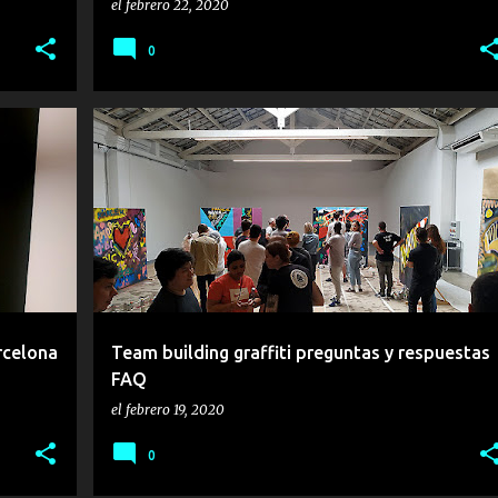
el
febrero 22, 2020
0
+
EQUIPOS
GRAFFITIS
TALLER
TALLERES
+
TEAM BUILDING
rcelona
Team building graffiti preguntas y respuestas
FAQ
el
febrero 19, 2020
0