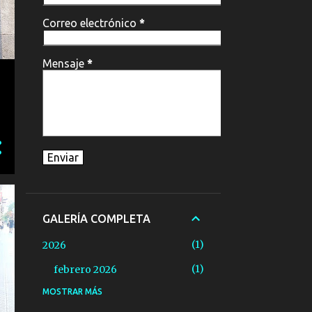
Correo electrónico
*
Mensaje
*
GALERÍA COMPLETA
1
2026
1
febrero 2026
MOSTRAR MÁS
15
2025