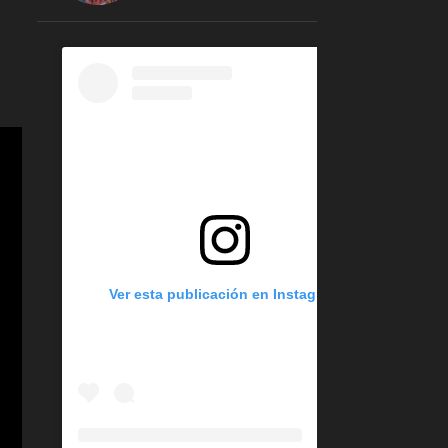
1
enero 2023
2
2022
1
octubre 2022
1
marzo 2022
9
2021
1
abril 2021
6
febrero 2021
2
enero 2021
Ver esta publicación en Instagram
38
2020
3
noviembre 2020
6
septiembre 2020
11
agosto 2020
2
abril 2020