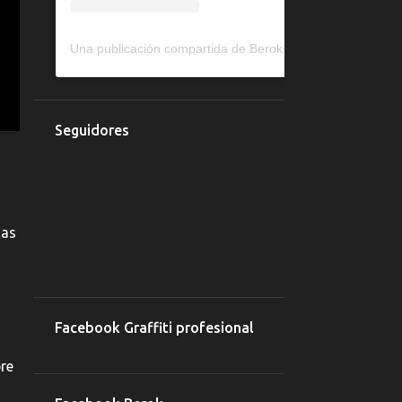
2
marzo 2020
Una publicación compartida de Berok murales y graffiti (@berokone)
14
febrero 2020
Rotulación a mano en
Barcelona caravana de
camping
Seguidores
Decoración murales
restaurantes y bares
Graffitis persianas
peluquería Barcelona
cas
Protección Antigraffiti
Barcelona
Pintar persiana Comercio
Barcelona
Facebook Graffiti profesional
Graffitis en puertas de
garaje
bre
Precio graffiti fachada