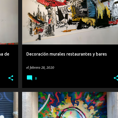
O
ART I TAPES
BAR
CAFETERÍA
RESTAURANTE
na de
Decoración murales restaurantes y bares
el
febrero 28, 2020
0
ANTIGRAFFITI
ANTIGRAFFITIS
PROTECCIÓN