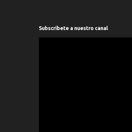
Subscríbete a nuestro canal
" frameborder="0" allowfullscreen>