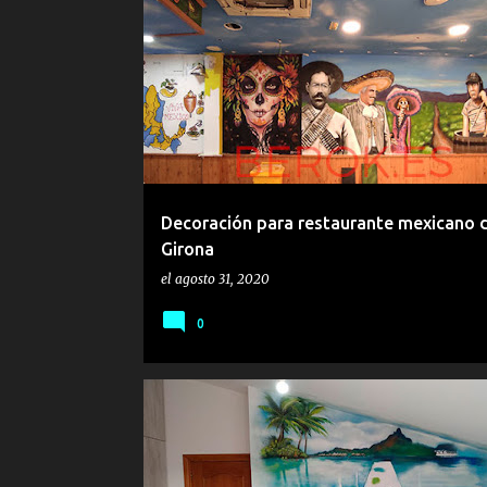
E
1810
MEXICANO
MÉXICO
RESTAURANTE
n
t
r
a
d
a
Decoración para restaurante mexicano 
s
Girona
el
agosto 31, 2020
0
DECORACION
DORMITORIO
HABITACION
PA
PLAYA