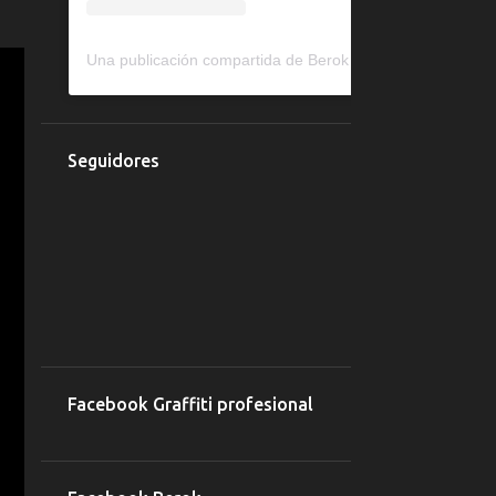
restaurante mexicano de
Girona
Una publicación compartida de Berok murales y graffiti (@berokone)
¿Quieres mejorar la imagen
de tu residencia de anc...
Mira como decoramos este
dormitorio con un mural d...
Seguidores
Graffiti en una pizzeria de
La Escala
Graffiti de Bob Esponja
Barcelona para Razo
Graffiti económico en una
frutería
La historia de Fina, el graffiti
que se convirtió ...
Facebook Graffiti profesional
Graffiti para un gimnasio de
boxeo
5 artistas de street art que