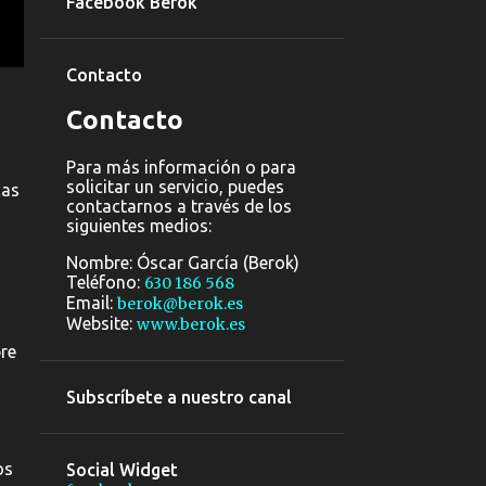
Facebook Berok
debes conocer (aparte...
Graffitis en parkings y
Contacto
persianas
Graffiti de un tigre para
Contacto
Dinoland Arenas
Para más información o para
2
abril 2020
solicitar un servicio, puedes
cas
contactarnos a través de los
2
marzo 2020
siguientes medios:
14
febrero 2020
Nombre: Óscar García (Berok)
Teléfono:
630 186 568
1
2018
Email:
berok@berok.es
Website:
1
www.berok.es
julio 2018
bre
41
2017
Subscríbete a nuestro canal
11
agosto 2017
29
julio 2017
os
Social Widget
1
abril 2017