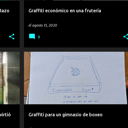
 Razo
Graffiti económico en una frutería
el
agosto 15, 2020
0
BOXEO
GIMNASIO
ROCKY
virtió
Graffiti para un gimnasio de boxeo