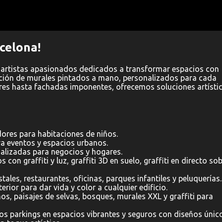
celona!
 artistas apasionados dedicados a transformar espacios con
ación de murales pintados a mano, personalizados para cada
ores hasta fachadas imponentes, ofrecemos soluciones artísti
res para habitaciones de niños.
a eventos y espacios urbanos.
alizadas para negocios y hogares.
s con graffiti y luz, graffiti 3D en suelo, graffiti en directo so
tales, restaurantes, oficinas, parques infantiles y peluquerías.
rior para dar vida y color a cualquier edificio.
s, paisajes de selvas, bosques, murales XXL y graffiti para
 parkings en espacios vibrantes y seguros con diseños únic