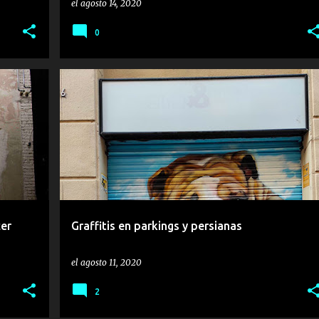
el
agosto 14, 2020
0
COCHE
PARKING
PERRO
PERSIANA
cer
Graffitis en parkings y persianas
el
agosto 11, 2020
2