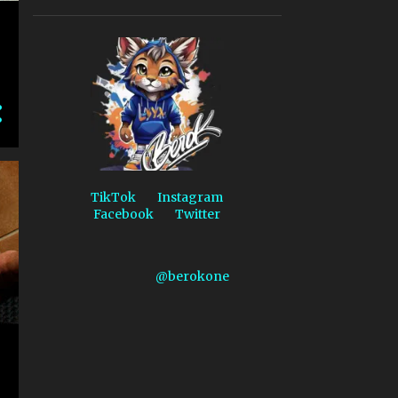
1
diciembre 2025
1
noviembre 2025
2
octubre 2025
1
agosto 2025
1
mayo 2025
2
abril 2025
1
marzo 2025
TikTok
Instagram
Facebook
Twitter
3
febrero 2025
3
enero 2025
@berokone
64
2024
3
diciembre 2024
1
noviembre 2024
2
septiembre 2024