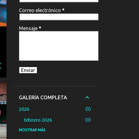
Correo electrónico
*
Mensaje
*
GALERÍA COMPLETA
1
2026
1
febrero 2026
MOSTRAR MÁS
15
2025