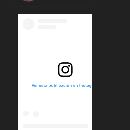
1
enero 2023
2
2022
1
octubre 2022
1
marzo 2022
9
2021
1
abril 2021
6
febrero 2021
2
enero 2021
Ver esta publicación en Instagram
38
2020
3
noviembre 2020
6
septiembre 2020
11
agosto 2020
Decoración para