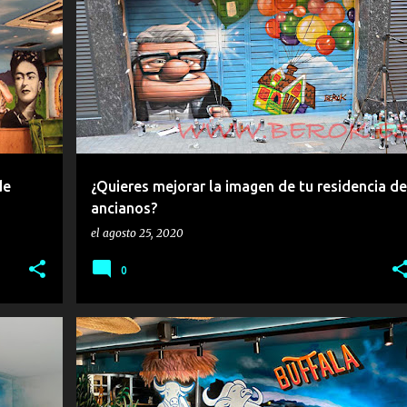
RESIDENCIA
RESIDENCIA DE ANCIANOS
UP
de
¿Quieres mejorar la imagen de tu residencia de
ancianos?
el
agosto 25, 2020
0
ISAJE
BAR
RESTAURANTE
+