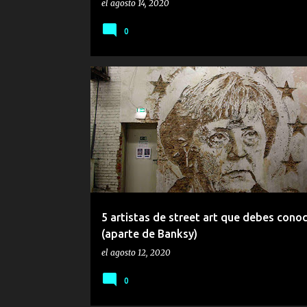
el
agosto 14, 2020
0
ARTE CALLEJERO
STREET ART
5 artistas de street art que debes cono
(aparte de Banksy)
el
agosto 12, 2020
0