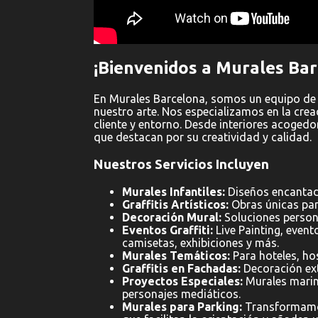
¡Bienvenidos a Murales Bar
En Murales Barcelona, somos un equipo de
nuestro arte. Nos especializamos en la cre
cliente y entorno. Desde interiores acoged
que destacan por su creatividad y calidad.
Nuestros Servicios Incluyen
Murales Infantiles:
Diseños encantado
Graffitis Artísticos:
Obras únicas par
Decoración Mural:
Soluciones person
Eventos Graffiti:
Live Painting, evento
camisetas, exhibiciones y más.
Murales Temáticos:
Para hoteles, hos
Graffitis en Fachadas:
Decoración exte
Proyectos Especiales:
Murales marino
personajes mediáticos.
Murales para Parking:
Transformamos