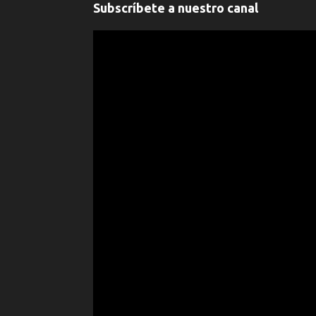
Subscríbete a nuestro canal
" frameborder="0" allowfullscreen>