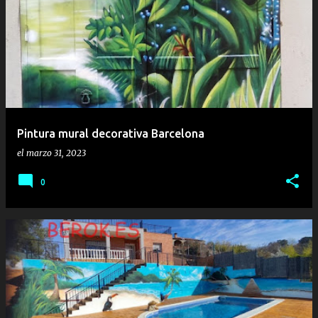
E
n
t
r
a
d
a
Pintura mural decorativa Barcelona
s
el
marzo 31, 2023
0