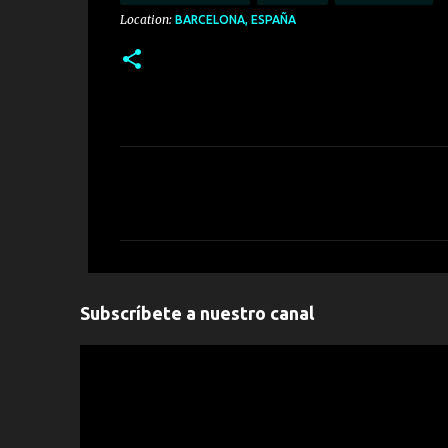
Location:
BARCELONA, ESPAÑA
C
o
m
e
n
Subscríbete a nuestro canal
t
a
r
" frameborder="0" allowfullscreen>
i
o