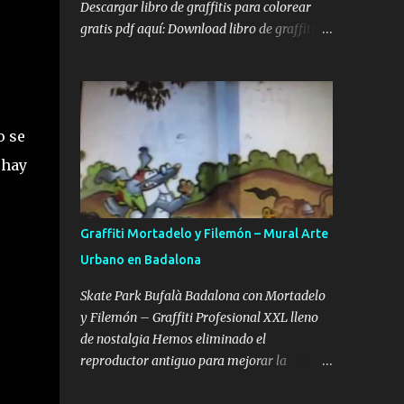
adultos y artistas que buscan perfeccionar
Descargar libro de graffitis para colorear
su técnica de color y sombreado. El autor
gratis pdf aquí: Download libro de graffitis
detrás de esta obra es Uzi , miembro de la
para colorear gratis pdf Introducción El arte
WUFC , una de las crews más famosas y
del graffiti ha capturado la imaginación de
respetadas en toda Europa. Preparar tus ...
muchos, transformando espacios urbanos
en lienzos vibrantes. Para aquellos que
o se
desean explorar esta forma de arte desde
casa, los libros de graffitis para colorear son
 hay
una excelente opción. A continuación, te
presento una selección de libros disponibles
en línea, algunos gratuitos y otros accesibles,
Graffiti Mortadelo y Filemón – Mural Arte
para que puedas sumergirte en el mundo del
Urbano en Badalona
graffiti y liberar tu creatividad. Enlace con
láminas de Graffitis para Colorear gratis:
Skate Park Bufalà Badalona con Mortadelo
Monday Mandala: Graffiti Coloring Pages
y Filemón – Graffiti Profesional XXL lleno
Descripción: Ofrece una variedad de páginas
de nostalgia Hemos eliminado el
para colorear con diseños de graffiti
reproductor antiguo para mejorar la
intrincados y temáticos. Enlace: Graffiti
velocidad de carga y el posicionamiento SEO.
Coloring Pages Libros de Graffitis para