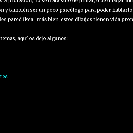
ta profesión, no se trata solo de pintar, o de dibujar m
ón y también ser un poco psicólogo para poder hablarlo
es pared Ikea , más bien, estos dibujos tienen vida prop
temas, aquí os dejo algunos:
res