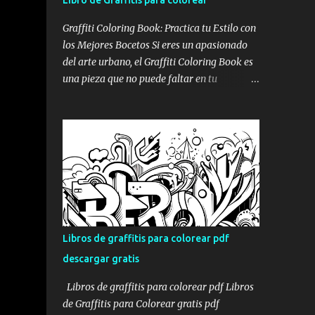
Libro de Graffitis para colorear
Graffiti Coloring Book: Practica tu Estilo con
los Mejores Bocetos Si eres un apasionado
del arte urbano, el Graffiti Coloring Book es
una pieza que no puede faltar en tu
colección. No se trata simplemente de un
libro para colorear convencional; es una
recopilación de alta calidad que reúne los
bocetos de los sesenta mejores graffiteros
escandinavos, incluyendo leyendas como
Nug, Egs y Bates . Portada del Graffiti
Coloring Book, ideal para artistas y
aficionados Estos maestros del spray han
definido los bordes de sus trabajos más
Libros de graffitis para colorear pdf
icónicos, dejando el espacio en blanco para
descargar gratis
que tú tomes el control. Aunque muchos
piensen que es un libro para niños, su
Libros de graffitis para colorear pdf Libros
complejidad y estilo lo hacen perfecto para
de Graffitis para Colorear gratis pdf