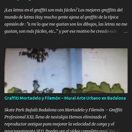
estilos urbanos El tipo de letra que ves arriba es solo una de las
muc...
¿Las letras en el graffiti son más fáciles? Los mejores graffitis del
mundo de letras Hay mucha gente ajena al graffiti de la típica
opinión de : "a mi lo que me gustan son los dibujos, las letras no me
gustan, son más fáciles, etc..." y por ese motivo he creado este
artículo , que servirá un poquito para culturizar un poco más a la
sociedad , ya que podrá comprobar que unas letras pueden ser
muchísimo más complejas que cualquier hiperrealismo. Aquí os
voy a dejar los que a mi modo de ver son los mejores graffiteros
del mundo en letras 3d (model pastel). Primero explicaré un
poquito de que se trata el estilo 3d o también llamado model
pastel. El estilo 3d tiene el objetivo de crear un efecto relieve que de
la sensación de que sobresale de la pared. Para conseguir este
efecto detridimensionalidad es necesario dar volúmenes con el
Graffiti Mortadelo y Filemón – Mural Arte Urbano en Badalona
juego de colores y nunca sin ser trazadas (ya que perderían el
100% de este efecto), se pueden realizar usando una sola gama de
Skate Park Bufalà Badalona con Mortadelo y Filemón – Graffiti
colores, ya...
Profesional XXL lleno de nostalgia Hemos eliminado el
reproductor antiguo para mejorar la velocidad de carga y el
posicionamiento SEO. Puedes ver el vídeo completo aquí: Ver el