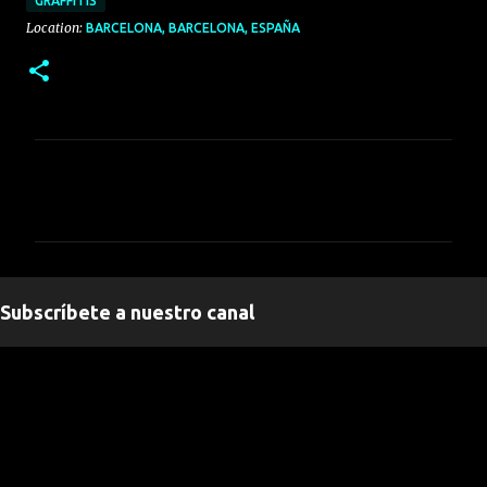
GRAFFITIS
Location:
BARCELONA, BARCELONA, ESPAÑA
C
o
m
e
n
Subscríbete a nuestro canal
t
a
" frameborder="0" allowfullscreen>
r
i
o
s