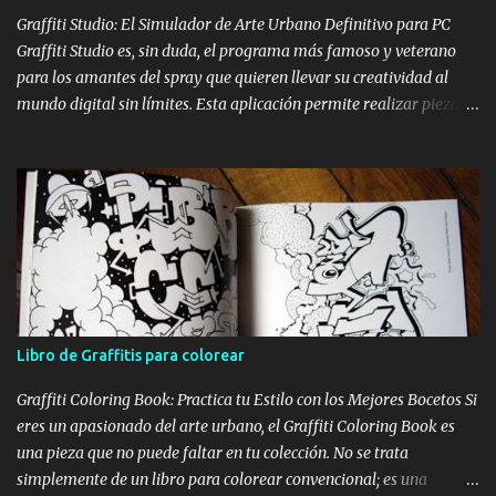
24 h . Y ...
Graffiti Studio: El Simulador de Arte Urbano Definitivo para PC
Graffiti Studio es, sin duda, el programa más famoso y veterano
para los amantes del spray que quieren llevar su creatividad al
mundo digital sin límites. Esta aplicación permite realizar piezas
realistas sobre vagones de tren, camiones y paredes de todo el
mundo, convirtiéndose en la mejor alternativa a los bocetos en
papel y una forma increíble de practicar desde casa con el
ordenador. Gracias a su motor gráfico sencillo pero eficaz, ofrece
una sensación de profundidad y textura que pocos simuladores
gratuitos han logrado igualar hasta la fecha. Lo que hace especial
a este simulador es su capacidad para replicar la experiencia de
pintar en la calle con un realismo sorprendente. Es ideal tanto para
escritores novatos que quieren aprender a estructurar su nombre y
Libro de Graffitis para colorear
entender el flujo de las letras, como para artistas experimentados
que desean probar combinaciones de colores, outl...
Graffiti Coloring Book: Practica tu Estilo con los Mejores Bocetos Si
eres un apasionado del arte urbano, el Graffiti Coloring Book es
una pieza que no puede faltar en tu colección. No se trata
simplemente de un libro para colorear convencional; es una