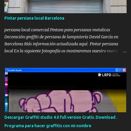
Pintar persiana local Barcelona
persiana local comercial Pintura para persianas metalicas
Decoración graffiti de persiana de lampistería David García en
Barcelona Más información actualizada aquí: Pintar persiana
local En la siguiente fotografía os mostraremos nuestro nuevo
lienzo a decorar, se trataba de una persiana metálica que teníamos
que pintar con un diseño relacionado con la Lampistería y los
servicios que ofrecen, además de introducir el texto de urgencias
24 horas. Así que para ellos nos centramos en un diseño práctico,
donde cualquier persona que pasara por la calle, de un golpe de
vista pudiera ver claramente algunos de los servicios más
importantes que se realizan en dicho local y haciendo hincapié en
el logo de David García en el centro de la persiana. Pintar persiana
local Una vez acabada la persiana, y después de haber pasado
Descargar Graffiti studio 4.0 full version Gratis. Download .
algunos días, el cliente nos pidió si podíamos pasarnos otro día
Programa para hacer graffitis con mi nombre
para colocarle el teléfono en la persiana, justo debajo de Urgencias