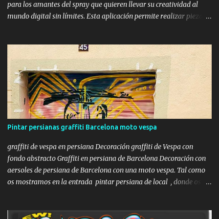
para los amantes del spray que quieren llevar su creatividad al
mundo digital sin límites. Esta aplicación permite realizar piezas
realistas sobre vagones de tren, camiones y paredes de todo el
mundo, convirtiéndose en la mejor alternativa a los bocetos en
papel y una forma increíble de practicar desde casa con el
ordenador. Gracias a su motor gráfico sencillo pero eficaz, ofrece
una sensación de profundidad y textura que pocos simuladores
gratuitos han logrado igualar hasta la fecha. Lo que hace especial
a este simulador es su capacidad para replicar la experiencia de
pintar en la calle con un realismo sorprendente. Es ideal tanto para
escritores novatos que quieren aprender a estructurar su nombre y
Pintar persianas graffiti Barcelona moto vespa
entender el flujo de las letras, como para artistas experimentados
que desean probar combinaciones de colores, outl...
graffiti de vespa en persiana Decoración graffiti de Vespa con
fondo abstracto Graffiti en persiana de Barcelona Decoración con
aersoles de persiana de Barcelona con una moto vespa. Tal como
os mostramos en la entrada pintar persiana de local , donde os
mostrábamos la decoración mural de una persiana de una
lampistería , con todo el proceso, en esta ocasión os mostraremos
la decoración de una persiana con un dibujo de estilo Street Art ,