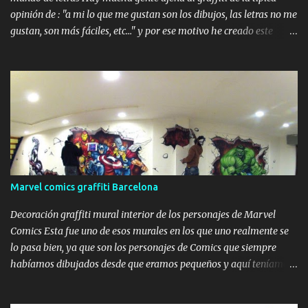
opinión de : "a mi lo que me gustan son los dibujos, las letras no me
gustan, son más fáciles, etc..." y por ese motivo he creado este
artículo , que servirá un poquito para culturizar un poco más a la
sociedad , ya que podrá comprobar que unas letras pueden ser
muchísimo más complejas que cualquier hiperrealismo. Aquí os
voy a dejar los que a mi modo de ver son los mejores graffiteros
del mundo en letras 3d (model pastel). Primero explicaré un
poquito de que se trata el estilo 3d o también llamado model
pastel. El estilo 3d tiene el objetivo de crear un efecto relieve que de
la sensación de que sobresale de la pared. Para conseguir este
efecto detridimensionalidad es necesario dar volúmenes con el
Marvel comics graffiti Barcelona
juego de colores y nunca sin ser trazadas (ya que perderían el
100% de este efecto), se pueden realizar usando una sola gama de
Decoración graffiti mural interior de los personajes de Marvel
colores, ya...
Comics Esta fue uno de esos murales en los que uno realmente se
lo pasa bien, ya que son los personajes de Comics que siempre
habíamos dibujados desde que eramos pequeños y aquí teníamos
la oportunidad de hacer un graffiti de Marvel impresionante. Este
trabajo lo hicimos en Cunit, para Niko Pezzolo , un amigo que