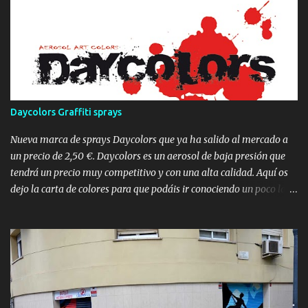
conozco ya desde hace un tiempo , y el cuál nos pidió que le
pintáramos los personajes I ron Man, Capitán América, Lobezno, el
Thor , Hulk y Spiderman , aunque finalmente improvisamos (para
variar) y cambiamos este último por Venom , muchos de estos
pertenecen a los Vengadores. Empezamos mostrando las fotos
fotos del proceso donde podéis apreciar que la idea fue pintar a
los personajes de Marvel rompiendo la pared para darle más
Daycolors Graffiti sprays
profundidad , movimiento y vida al mural: Marvel Comics graffiti
Pintando mural de Marvel Comics Graffiti Superhéroes pared rota
Nueva marca de sprays Daycolors que ya ha salido al mercado a
Y finalme...
un precio de 2,50 €. Daycolors es un aerosol de baja presión que
tendrá un precio muy competitivo y con una alta calidad. Aquí os
dejo la carta de colores para que podáis ir conociendo un poco la
marca. Haz click sobre la carta para ampliarla: Carta de colores
Daycolors