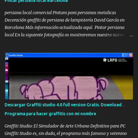
Pintar persiana local Barcelona
persiana local comercial Pintura para persianas metalicas
Decoración graffiti de persiana de lampistería David García en
Barcelona Más información actualizada aquí: Pintar persiana
local En la siguiente fotografía os mostraremos nuestro nuevo
lienzo a decorar, se trataba de una persiana metálica que teníamos
que pintar con un diseño relacionado con la Lampistería y los
servicios que ofrecen, además de introducir el texto de urgencias
24 horas. Así que para ellos nos centramos en un diseño práctico,
donde cualquier persona que pasara por la calle, de un golpe de
vista pudiera ver claramente algunos de los servicios más
importantes que se realizan en dicho local y haciendo hincapié en
el logo de David García en el centro de la persiana. Pintar persiana
local Una vez acabada la persiana, y después de haber pasado
Descargar Graffiti studio 4.0 full version Gratis. Download .
algunos días, el cliente nos pidió si podíamos pasarnos otro día
Programa para hacer graffitis con mi nombre
para colocarle el teléfono en la persiana, justo debajo de Urgencias
24 h . Y ...
Graffiti Studio: El Simulador de Arte Urbano Definitivo para PC
Graffiti Studio es, sin duda, el programa más famoso y veterano