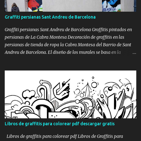
Graffiti persianas Sant Andreu de Barcelona
Graffiti persianas Sant Andreu de Barcelona Graffitis pintados en
persianas de La Cabra Montesa Decoración de graffitis en las
persianas de tienda de ropa la Cabra Montesa del Barrio de Sant
Andreu de Barcelona. El diseño de los murales se basa en la
escalada y skate board , ya que su ropa está especializada en estos
deportes. graffiti persianas escalada Como podréis observar, el
acabado es un estilo vectorial, muy limpio y con colores planos.
graffiti persiana Skate Board graffiti persianas deportes Si tienes
una tienda de ropa o de cualquier tipo y te gustaría pintar con
graffitis sus persianas para que tu tienda no pase desapercibida
por la gente que pase por ahí, no dudes en ponerte en contacto con
nosotros, crearemos un diseño personalizado y adaptado a tus
necesidades.
Libros de graffitis para colorear pdf descargar gratis
Libros de graffitis para colorear pdf Libros de Graffitis para