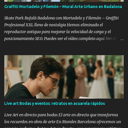
graffiti y su impacto cultural te dará una base sólida sobre la cual
Graffiti Mortadelo y Filemón – Mural Arte Urbano en Badalona
construir tu propio estilo. 2. Materiales Necesarios Sprays: Los
botes de aerosol son la herramienta principal. Familiarízate con
Skate Park Bufalà Badalona con Mortadelo y Filemón – Graffiti
diferentes marcas y...
Profesional XXL lleno de nostalgia Hemos eliminado el
reproductor antiguo para mejorar la velocidad de carga y el
posicionamiento SEO. Puedes ver el vídeo completo aquí: Ver el
vídeo completo: Skate Park Bufalà con Mortadelo y Filemón –
Proceso Completo (YouTube) Cuando el skate se encuentra con
Mortadelo y Filemón Hay murales bonitos. Hay murales grandes.
Y luego están los murales que conectan directamente con la
infancia de varias generaciones. El Skate Park de Bufalà, en
Badalona, se transformó en un homenaje gigante a Mortadelo y
Filemón. No uno. No dos. Un montón de Mortadelos disfrazados de
mil cosas distintas, como solo él sabe hacer: torero, superhéroe,
espía, monstruo, lo que haga falta para escapar del marrón de
Live art Bodas y eventos: retratos en acuarela rápidos
turno. Porque si algo define a Mortadelo es el disfraz. Y si algo
define al graffiti profesional es la transformación del espacio. Aquí
Live Art en directo para bodas El arte en directo que transforma
se juntaron las dos cosas. Mortadelo y Filemó...
los recuerdos en obra de arte En Murales Barcelona ofrecemos un