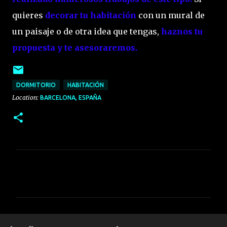
quieres
decorar tu habitación
con
un mural de
un paisaje o de otra idea que tengas,
haznos tu
propuesta y te asesoraremos.
DORMITORIO
HABITACIÓN
Location:
BARCELONA, ESPAÑA
C
o
m
e
n