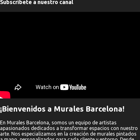
Subscríbete a nuestro canal
t
a
" frameborder="0" allowfullscreen>
r
i
o
s
¡Bienvenidos a Murales Barcelona!
En Murales Barcelona, somos un equipo de artistas
apasionados dedicados a transformar espacios con nuestro
arte. Nos especializamos en la creación de murales pintados
a mano, personalizados para cada cliente y entorno. Desde