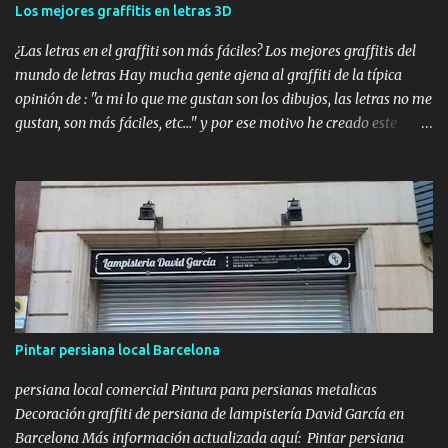
páginas para colorear con diseños de graffiti intrincados y
Los mejores graffitis en letras 3D
temáticos. Enlace: Graffiti Coloring Pages Libros de Graffitis para
Colorear baratos: libro-para-colorear-de-graffiti LIBRO DE
¿Las letras en el graffiti son más fáciles? Los mejores graffitis del
COLOREAR GRAFFITI ...
mundo de letras Hay mucha gente ajena al graffiti de la típica
opinión de : "a mi lo que me gustan son los dibujos, las letras no me
gustan, son más fáciles, etc..." y por ese motivo he creado este
artículo , que servirá un poquito para culturizar un poco más a la
sociedad , ya que podrá comprobar que unas letras pueden ser
muchísimo más complejas que cualquier hiperrealismo. Aquí os
voy a dejar los que a mi modo de ver son los mejores graffiteros
del mundo en letras 3d (model pastel). Primero explicaré un
poquito de que se trata el estilo 3d o también llamado model
pastel. El estilo 3d tiene el objetivo de crear un efecto relieve que de
la sensación de que sobresale de la pared. Para conseguir este
efecto detridimensionalidad es necesario dar volúmenes con el
Pintar persiana local Barcelona
juego de colores y nunca sin ser trazadas (ya que perderían el
100% de este efecto), se pueden realizar usando una sola gama de
persiana local comercial Pintura para persianas metalicas
colores, ya...
Decoración graffiti de persiana de lampistería David García en
Barcelona Más información actualizada aquí: Pintar persiana