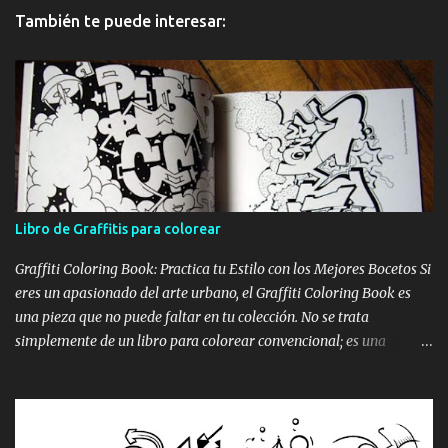
También te puede interesar:
Libro de Graffitis para colorear
Graffiti Coloring Book: Practica tu Estilo con los Mejores Bocetos Si
eres un apasionado del arte urbano, el Graffiti Coloring Book es
una pieza que no puede faltar en tu colección. No se trata
simplemente de un libro para colorear convencional; es una
recopilación de alta calidad que reúne los bocetos de los sesenta
mejores graffiteros escandinavos, incluyendo leyendas como Nug,
Egs y Bates . Portada del Graffiti Coloring Book, ideal para artistas
y aficionados Estos maestros del spray han definido los bordes de