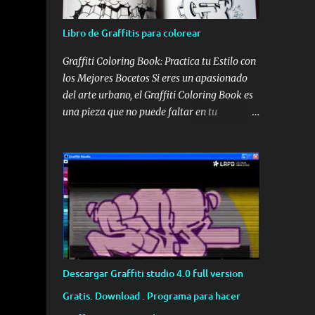
Libro de Graffitis para colorear
Graffiti Coloring Book: Practica tu Estilo con
los Mejores Bocetos Si eres un apasionado
del arte urbano, el Graffiti Coloring Book es
una pieza que no puede faltar en tu
colección. No se trata simplemente de un
libro para colorear convencional; es una
recopilación de alta calidad que reúne los
bocetos de los sesenta mejores graffiteros
escandinavos, incluyendo leyendas como
Nug, Egs y Bates . Portada del Graffiti
Coloring Book, ideal para artistas y
aficionados Estos maestros del spray han
definido los bordes de sus trabajos más
Descargar Graffiti studio 4.0 full version
icónicos, dejando el espacio en blanco para
Gratis. Download . Programa para hacer
que tú tomes el control. Aunque muchos
piensen que es un libro para niños, su