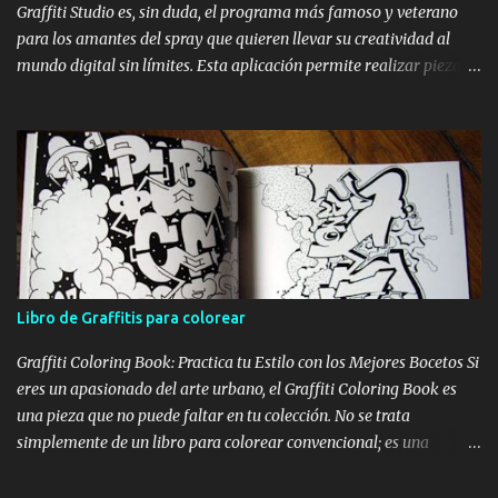
Graffiti Studio es, sin duda, el programa más famoso y veterano
para los amantes del spray que quieren llevar su creatividad al
mundo digital sin límites. Esta aplicación permite realizar piezas
realistas sobre vagones de tren, camiones y paredes de todo el
mundo, convirtiéndose en la mejor alternativa a los bocetos en
papel y una forma increíble de practicar desde casa con el
ordenador. Gracias a su motor gráfico sencillo pero eficaz, ofrece
una sensación de profundidad y textura que pocos simuladores
gratuitos han logrado igualar hasta la fecha. Lo que hace especial
a este simulador es su capacidad para replicar la experiencia de
pintar en la calle con un realismo sorprendente. Es ideal tanto para
escritores novatos que quieren aprender a estructurar su nombre y
Libro de Graffitis para colorear
entender el flujo de las letras, como para artistas experimentados
que desean probar combinaciones de colores, outl...
Graffiti Coloring Book: Practica tu Estilo con los Mejores Bocetos Si
eres un apasionado del arte urbano, el Graffiti Coloring Book es
una pieza que no puede faltar en tu colección. No se trata
simplemente de un libro para colorear convencional; es una
recopilación de alta calidad que reúne los bocetos de los sesenta
mejores graffiteros escandinavos, incluyendo leyendas como Nug,