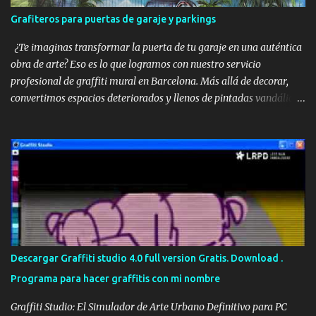
Australia y ganando presencia progresiva en Europa y Estados
Grafiteros para puertas de garaje y parkings
Unidos. Uno de los puntos fuertes de Ironlak es que sus latas
vienen preparadas para trabajar desde el primer momento,
¿Te imaginas transformar la puerta de tu garaje en una auténtica
incluyendo tres boquillas: ...
obra de arte? Eso es lo que logramos con nuestro servicio
profesional de graffiti mural en Barcelona. Más allá de decorar,
convertimos espacios deteriorados y llenos de pintadas vandálicas
en zonas visualmente atractivas, únicas y protegidas contra el
vandalismo futuro. Graffiti profesional para puertas de garaje en
Barcelona En Barcelona, cada vez más comunidades de vecinos,
negocios y propietarios particulares apuestan por decorar sus
parkings y garajes con murales personalizados . Este tipo de
intervenciones no solo aportan valor estético, sino que tienen un
impacto real en la percepción del entorno urbano, fomentando el
respeto por los espacios intervenidos. En el trabajo que mostramos
aquí, se pintó completamente una puerta metálica de garaje, así
Descargar Graffiti studio 4.0 full version Gratis. Download .
como las paredes laterales del parking. El diseño combina un
Programa para hacer graffitis con mi nombre
paisaje tropical con un coche clásico , creando una escena
envolvente que invita a mirar y disfru...
Graffiti Studio: El Simulador de Arte Urbano Definitivo para PC