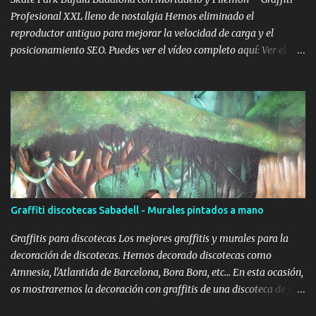
Profesional XXL lleno de nostalgia Hemos eliminado el
reproductor antiguo para mejorar la velocidad de carga y el
posicionamiento SEO. Puedes ver el vídeo completo aquí: Ver el
vídeo completo: Skate Park Bufalà con Mortadelo y Filemón –
Proceso Completo (YouTube) Cuando el skate se encuentra con
Mortadelo y Filemón Hay murales bonitos. Hay murales grandes.
Y luego están los murales que conectan directamente con la
infancia de varias generaciones. El Skate Park de Bufalà, en
Badalona, se transformó en un homenaje gigante a Mortadelo y
Filemón. No uno. No dos. Un montón de Mortadelos disfrazados de
mil cosas distintas, como solo él sabe hacer: torero, superhéroe,
espía, monstruo, lo que haga falta para escapar del marrón de
Graffiti discotecas Sabadell - Murales pintados a mano
turno. Porque si algo define a Mortadelo es el disfraz. Y si algo
define al graffiti profesional es la transformación del espacio. Aquí
Graffitis para discotecas Los mejores graffitis y murales para la
se juntaron las dos cosas. Mortadelo y Filemó...
decoración de discotecas. Hemos decorado discotecas como
Amnesia, l'Atlantida de Barcelona, Bora Bora, etc... En esta ocasión,
os mostraremos la decoración con graffitis de una discoteca de la
zona hermética: Después de la decoración del primer Bar Musical