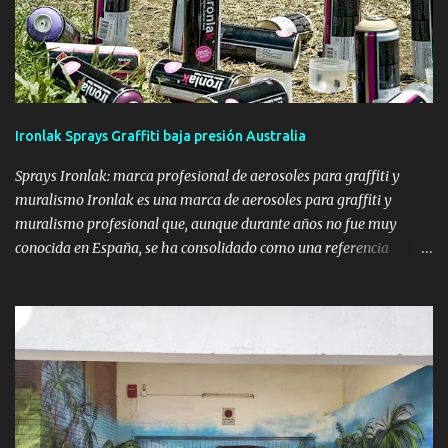
sólo realizamos graffitis en domicilio , sino que el arte mural se
puede aplicar sobre cualquier superficie, lugar, local, ... así que sólo
tienes que plantearnos tu idea y nosotros ya nos encargaremos de
darle forma. Visita nuestra galería para ver muestras de graffitis
profesionales realizados por Murales Barcelona.
Ironlak Sprays Graffiti baja presión Australia
Sprays Ironlak: marca profesional de aerosoles para graffiti y
muralismo Ironlak es una marca de aerosoles para graffiti y
muralismo profesional que, aunque durante años no fue muy
conocida en España, se ha consolidado como una referencia
internacional dentro del arte urbano . Nació en Australia y Nueva
Zelanda tras un largo proceso de investigación y desarrollo, con el
objetivo claro de ofrecer a los artistas una pintura fiable, precisa y
asequible. Origen y filosofía de Ironlak Ironlak fue desarrollada
por AVT Paints con la intención de cubrir las necesidades reales de
los escritores de graffiti y muralistas. Desde sus inicios, la marca se
ha centrado en ofrecer un equilibrio óptimo entre calidad,
rendimiento y precio, convirtiéndose en la pintura más utilizada en