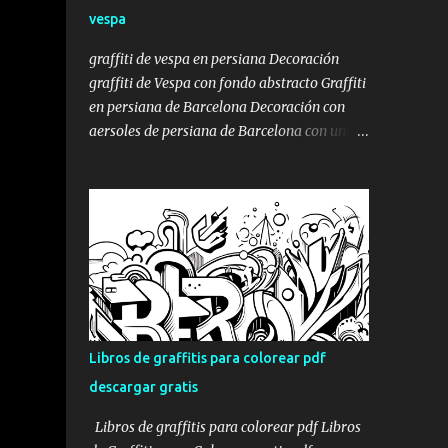
Park de Bufalà, en Badalona, se transformó
vespa
en un homenaje gigante a Mortadelo y
Filemón. No uno. No dos. Un montón de
graffiti de vespa en persiana Decoración
Mortadelos disfrazados de mil cosas
graffiti de Vespa con fondo abstracto Graffiti
distintas, como solo él sabe hacer: torero,
en persiana de Barcelona Decoración con
superhéroe, espía, monstruo, lo que haga
aersoles de persiana de Barcelona con una
falta para escapar del marrón de turno.
moto vespa. Tal como os mostramos en la
Porque si algo define a Mortadelo es el
entrada pintar persiana de local , donde os
disfraz. Y si algo define al graffiti profesional
mostrábamos la decoración mural de una
es la transformación del espacio. Aquí se
persiana de una lampistería , con todo el
juntaron las dos cosas. Mortadelo y Filemó...
proceso, en esta ocasión os mostraremos la
decoración de una persiana con un dibujo de
estilo Street Art , con un fondo abstracto y
una moto Vespa con estilo de stencil, aunque
se hubiera pintado a mano alzada y sin
Libros de graffitis para colorear pdf
plantilla , ni máscara. Aquí podéis ver el
descargar gratis
algunas fotos del proceso de la pintura en la
persiana con el graffiti : sprays de graffiti
Libros de graffitis para colorear pdf Libros
para persianas pintado de fondo de persiana