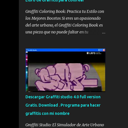
Libro de Graffitis para colorear
Graffiti Coloring Book: Practica tu Estilo con
los Mejores Bocetos Si eres un apasionado
del arte urbano, el Graffiti Coloring Book es
una pieza que no puede faltar en tu
colección. No se trata simplemente de un
libro para colorear convencional; es una
recopilación de alta calidad que reúne los
bocetos de los sesenta mejores graffiteros
escandinavos, incluyendo leyendas como
Nug, Egs y Bates . Portada del Graffiti
Coloring Book, ideal para artistas y
aficionados Estos maestros del spray han
definido los bordes de sus trabajos más
Descargar Graffiti studio 4.0 full version
icónicos, dejando el espacio en blanco para
Gratis. Download . Programa para hacer
que tú tomes el control. Aunque muchos
graffitis con mi nombre
piensen que es un libro para niños, su
complejidad y estilo lo hacen perfecto para
Graffiti Studio: El Simulador de Arte Urbano