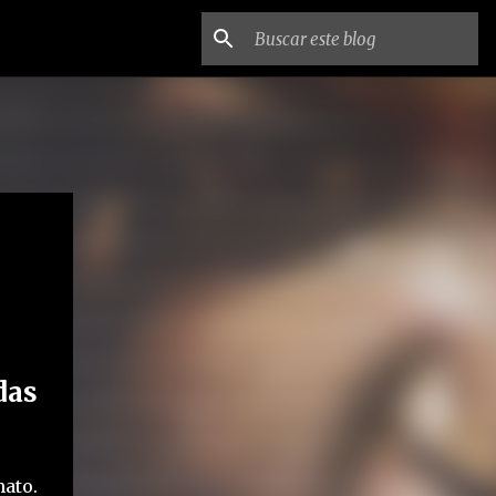
das
ato.