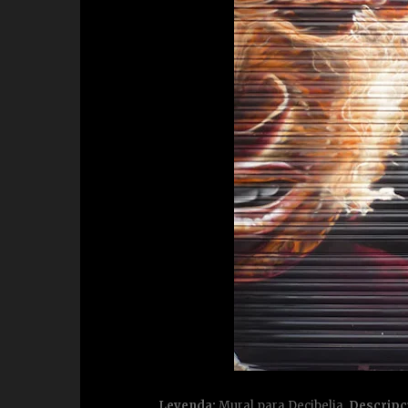
Leyenda:
Mural para Decibelia.
Descripc