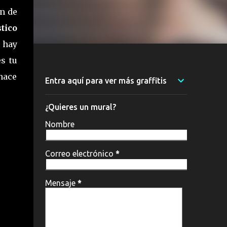
n de
stico
 hay
s tu
hace
Entra aquí para ver más graffitis
¿Quieres un mural?
Nombre
Correo electrónico
*
Mensaje
*