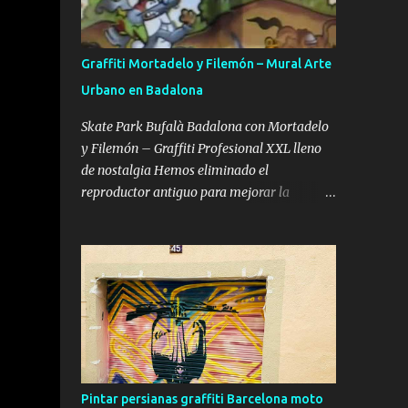
hiperrealismo. Aquí os voy a dejar los que a
mi modo de ver son los mejores graffiteros
del mundo en letras 3d (model pastel).
Graffiti Mortadelo y Filemón – Mural Arte
Primero explicaré un poquito de que se trata
Urbano en Badalona
el estilo 3d o también llamado model pastel.
El estilo 3d tiene el objetivo de crear un
Skate Park Bufalà Badalona con Mortadelo
efecto relieve que de la sensación de que
y Filemón – Graffiti Profesional XXL lleno
sobresale de la pared. Para conseguir este
de nostalgia Hemos eliminado el
efecto detridimensionalidad es necesario
reproductor antiguo para mejorar la
dar volúmenes con el juego de colores y
velocidad de carga y el posicionamiento SEO.
nunca sin ser trazadas (ya que perderían el
Puedes ver el vídeo completo aquí: Ver el
100% de este efecto), se pueden realizar
vídeo completo: Skate Park Bufalà con
usando una sola gama de colores, ya...
Mortadelo y Filemón – Proceso Completo
(YouTube) Cuando el skate se encuentra con
Mortadelo y Filemón Hay murales bonitos.
Hay murales grandes. Y luego están los
murales que conectan directamente con la
infancia de varias generaciones. El Skate
Pintar persianas graffiti Barcelona moto