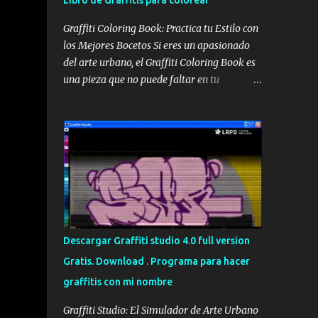
Libro de Graffitis para colorear
Graffiti Coloring Book: Practica tu Estilo con
los Mejores Bocetos Si eres un apasionado
del arte urbano, el Graffiti Coloring Book es
una pieza que no puede faltar en tu
colección. No se trata simplemente de un
libro para colorear convencional; es una
recopilación de alta calidad que reúne los
bocetos de los sesenta mejores graffiteros
escandinavos, incluyendo leyendas como
Nug, Egs y Bates . Portada del Graffiti
Coloring Book, ideal para artistas y
aficionados Estos maestros del spray han
definido los bordes de sus trabajos más
Descargar Graffiti studio 4.0 full version
icónicos, dejando el espacio en blanco para
Gratis. Download . Programa para hacer
que tú tomes el control. Aunque muchos
graffitis con mi nombre
piensen que es un libro para niños, su
complejidad y estilo lo hacen perfecto para
Graffiti Studio: El Simulador de Arte Urbano