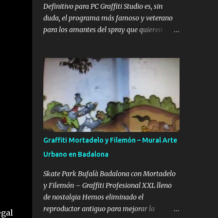
adultos y artistas que buscan perfeccionar
Definitivo para PC Graffiti Studio es, sin
su técnica de color y sombreado. El autor
duda, el programa más famoso y veterano
detrás de esta obra es Uzi , miembro de la
para los amantes del spray que quieren
WUFC , una de las crews más famosas y
llevar su creatividad al mundo digital sin
respetadas en toda Europa. Preparar tus ...
límites. Esta aplicación permite realizar
piezas realistas sobre vagones de tren,
camiones y paredes de todo el mundo,
convirtiéndose en la mejor alternativa a los
bocetos en papel y una forma increíble de
practicar desde casa con el ordenador.
Gracias a su motor gráfico sencillo pero
eficaz, ofrece una sensación de profundidad
Graffiti Mortadelo y Filemón – Mural Arte
y textura que pocos simuladores gratuitos
Urbano en Badalona
han logrado igualar hasta la fecha. Lo que
hace especial a este simulador es su
Skate Park Bufalà Badalona con Mortadelo
capacidad para replicar la experiencia de
y Filemón – Graffiti Profesional XXL lleno
pintar en la calle con un realismo
de nostalgia Hemos eliminado el
sorprendente. Es ideal tanto para escritores
reproductor antiguo para mejorar la
egal
novatos que quieren aprender a estructurar