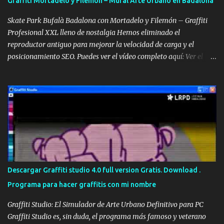
Graffiti Mortadelo y Filemón – Mural Arte Urbano en Badalona
algunos días, el cliente nos pidió si podíamos pasarnos otro día
para colocarle el teléfono en la persiana, justo debajo de Urgencias
Skate Park Bufalà Badalona con Mortadelo y Filemón – Graffiti
24 h . Y ...
Profesional XXL lleno de nostalgia Hemos eliminado el
reproductor antiguo para mejorar la velocidad de carga y el
posicionamiento SEO. Puedes ver el vídeo completo aquí: Ver el
vídeo completo: Skate Park Bufalà con Mortadelo y Filemón –
Proceso Completo (YouTube) Cuando el skate se encuentra con
Mortadelo y Filemón Hay murales bonitos. Hay murales grandes.
Y luego están los murales que conectan directamente con la
infancia de varias generaciones. El Skate Park de Bufalà, en
Badalona, se transformó en un homenaje gigante a Mortadelo y
Filemón. No uno. No dos. Un montón de Mortadelos disfrazados de
mil cosas distintas, como solo él sabe hacer: torero, superhéroe,
espía, monstruo, lo que haga falta para escapar del marrón de
Descargar Graffiti studio 4.0 full version Gratis. Download .
turno. Porque si algo define a Mortadelo es el disfraz. Y si algo
Programa para hacer graffitis con mi nombre
define al graffiti profesional es la transformación del espacio. Aquí
se juntaron las dos cosas. Mortadelo y Filemó...
Graffiti Studio: El Simulador de Arte Urbano Definitivo para PC
Graffiti Studio es, sin duda, el programa más famoso y veterano