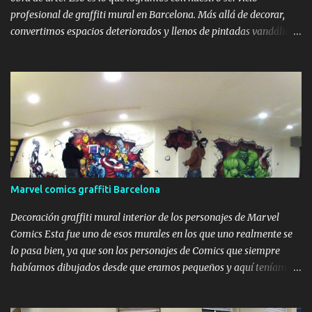
profesional de graffiti mural en Barcelona. Más allá de decorar,
convertimos espacios deteriorados y llenos de pintadas vandálicas
en zonas visualmente atractivas, únicas y protegidas contra el
vandalismo futuro. Graffiti profesional para puertas de garaje en
Barcelona En Barcelona, cada vez más comunidades de vecinos,
negocios y propietarios particulares apuestan por decorar sus
parkings y garajes con murales personalizados . Este tipo de
intervenciones no solo aportan valor estético, sino que tienen un
impacto real en la percepción del entorno urbano, fomentando el
respeto por los espacios intervenidos. En el trabajo que mostramos
aquí, se pintó completamente una puerta metálica de garaje, así
Marvel comics graffiti Barcelona
como las paredes laterales del parking. El diseño combina un
paisaje tropical con un coche clásico , creando una escena
Decoración graffiti mural interior de los personajes de Marvel
envolvente que invita a mirar y disfru...
Comics Esta fue uno de esos murales en los que uno realmente se
lo pasa bien, ya que son los personajes de Comics que siempre
habíamos dibujados desde que eramos pequeños y aquí teníamos
la oportunidad de hacer un graffiti de Marvel impresionante. Este
trabajo lo hicimos en Cunit, para Niko Pezzolo , un amigo que