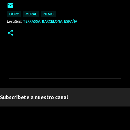
DORY
MURAL
NEMO
Location:
TERRASSA, BARCELONA, ESPAÑA
C
o
m
e
n
Subscríbete a nuestro canal
t
a
" frameborder="0" allowfullscreen>
r
i