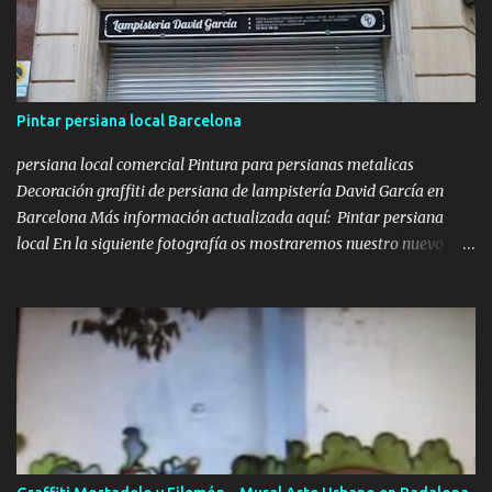
Pintar persiana local Barcelona
persiana local comercial Pintura para persianas metalicas
Decoración graffiti de persiana de lampistería David García en
Barcelona Más información actualizada aquí: Pintar persiana
local En la siguiente fotografía os mostraremos nuestro nuevo
lienzo a decorar, se trataba de una persiana metálica que teníamos
que pintar con un diseño relacionado con la Lampistería y los
servicios que ofrecen, además de introducir el texto de urgencias
24 horas. Así que para ellos nos centramos en un diseño práctico,
donde cualquier persona que pasara por la calle, de un golpe de
vista pudiera ver claramente algunos de los servicios más
importantes que se realizan en dicho local y haciendo hincapié en
el logo de David García en el centro de la persiana. Pintar persiana
local Una vez acabada la persiana, y después de haber pasado