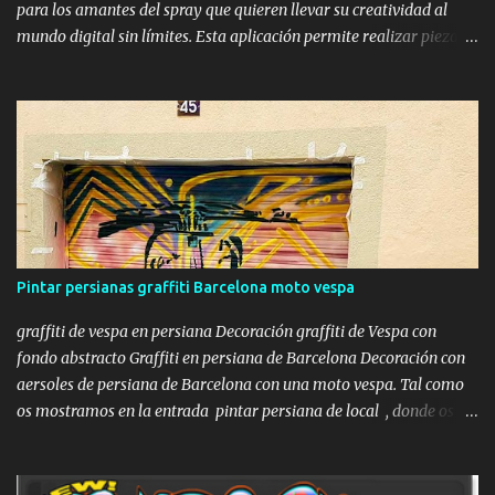
para los amantes del spray que quieren llevar su creatividad al
mundo digital sin límites. Esta aplicación permite realizar piezas
realistas sobre vagones de tren, camiones y paredes de todo el
mundo, convirtiéndose en la mejor alternativa a los bocetos en
papel y una forma increíble de practicar desde casa con el
ordenador. Gracias a su motor gráfico sencillo pero eficaz, ofrece
una sensación de profundidad y textura que pocos simuladores
gratuitos han logrado igualar hasta la fecha. Lo que hace especial
a este simulador es su capacidad para replicar la experiencia de
pintar en la calle con un realismo sorprendente. Es ideal tanto para
escritores novatos que quieren aprender a estructurar su nombre y
Pintar persianas graffiti Barcelona moto vespa
entender el flujo de las letras, como para artistas experimentados
que desean probar combinaciones de colores, outl...
graffiti de vespa en persiana Decoración graffiti de Vespa con
fondo abstracto Graffiti en persiana de Barcelona Decoración con
aersoles de persiana de Barcelona con una moto vespa. Tal como
os mostramos en la entrada pintar persiana de local , donde os
mostrábamos la decoración mural de una persiana de una
lampistería , con todo el proceso, en esta ocasión os mostraremos
la decoración de una persiana con un dibujo de estilo Street Art ,