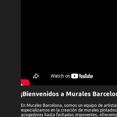
r
i
o
¡Bienvenidos a Murales Barcelo
En Murales Barcelona, somos un equipo de artista
especializamos en la creación de murales pintados
acogedores hasta fachadas imponentes, ofrecemos 