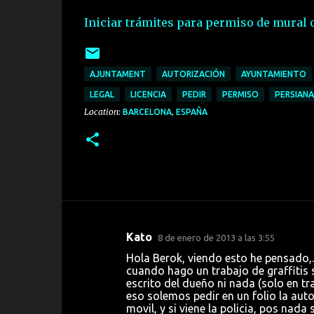
Iniciar trámites para permiso de mural o
AJUNTAMENT
AUTORIZACIÓN
AYUNTAMIENTO
LEGAL
LICENCIA
PEDIR
PERMISO
PERSIANA
Location:
BARCELONA, ESPAÑA
Kato
8 de enero de 2013 a las 3:55
C
Hola Berok, viendo esto he pensado,..
o
cuando hago un trabajo de graffitis 
escrito del dueño ni nada (solo en tra
m
eso solemos pedir en un folio la auto
e
movil, y si viene la policia, pos nada