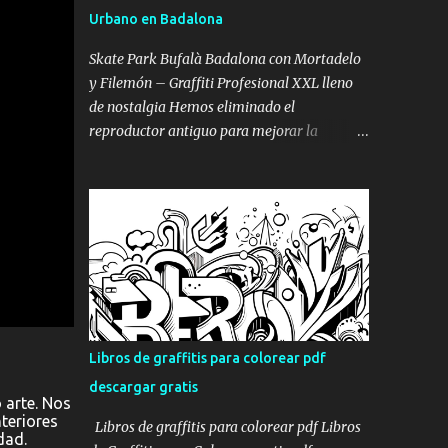
plantilla , ni máscara. Aquí podéis ver el
Urbano en Badalona
algunas fotos del proceso de la pintura en la
persiana con el graffiti : sprays de graffiti
Skate Park Bufalà Badalona con Mortadelo
para persianas pintado de fondo de persiana
y Filemón – Graffiti Profesional XXL lleno
Mural de fondo abstracto graffitero
de nostalgia Hemos eliminado el
pintando persiana dibujo de vespa en
reproductor antiguo para mejorar la
persiana graffiti en persiana de Barcelona
velocidad de carga y el posicionamiento SEO.
Así que ya sabéis, si os gustan los graffitis en
Puedes ver el vídeo completo aquí: Ver el
persianas de Barcelona, o queréis graffitis
vídeo completo: Skate Park Bufalà con
para...
Mortadelo y Filemón – Proceso Completo
(YouTube) Cuando el skate se encuentra con
Mortadelo y Filemón Hay murales bonitos.
Hay murales grandes. Y luego están los
murales que conectan directamente con la
infancia de varias generaciones. El Skate
Libros de graffitis para colorear pdf
Park de Bufalà, en Badalona, se transformó
descargar gratis
en un homenaje gigante a Mortadelo y
 arte. Nos
Filemón. No uno. No dos. Un montón de
teriores
Libros de graffitis para colorear pdf Libros
dad.
Mortadelos disfrazados de mil cosas