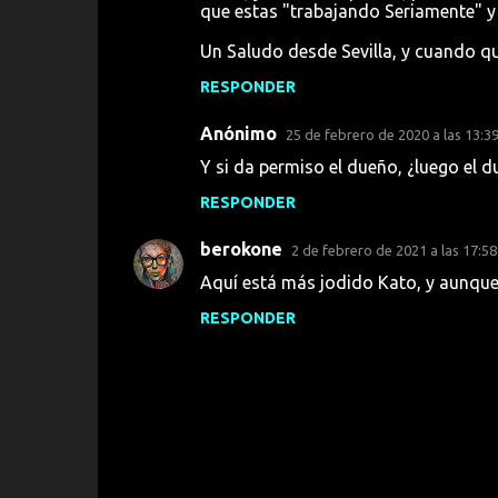
que estas "trabajando Seriamente" y 
n
t
Un Saludo desde Sevilla, y cuando qu
a
RESPONDER
r
Anónimo
25 de febrero de 2020 a las 13:3
i
Y si da permiso el dueño, ¿luego el 
o
s
RESPONDER
berokone
2 de febrero de 2021 a las 17:58
Aquí está más jodido Kato, y aunque 
RESPONDER