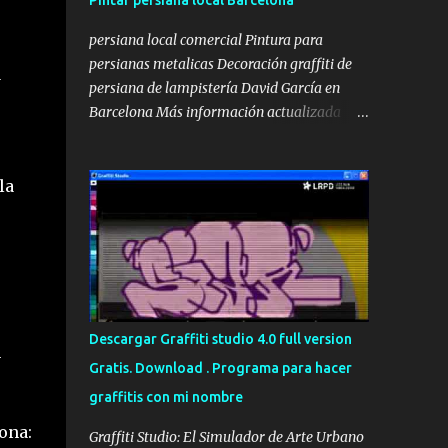
Pintar persiana local Barcelona
persiana local comercial Pintura para
persianas metalicas Decoración graffiti de
a
persiana de lampistería David García en
Barcelona Más información actualizada
aquí: Pintar persiana local En la siguiente
fotografía os mostraremos nuestro nuevo
lienzo a decorar, se trataba de una persiana
la
metálica que teníamos que pintar con un
diseño relacionado con la Lampistería y los
servicios que ofrecen, además de introducir
el texto de urgencias 24 horas. Así que para
ellos nos centramos en un diseño práctico,
donde cualquier persona que pasara por la
Descargar Graffiti studio 4.0 full version
n
calle, de un golpe de vista pudiera ver
Gratis. Download . Programa para hacer
claramente algunos de los servicios más
graffitis con mi nombre
importantes que se realizan en dicho local y
haciendo hincapié en el logo de David García
ona:
Graffiti Studio: El Simulador de Arte Urbano