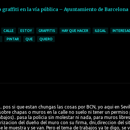
 graffiti en la vía pública – Ayuntamiento de Barcelona
CALLE
ESTOY
GRAFFITIS
HAY QUE HACER
ILEGAL
INTERESA
PINTAR
QUE
QUIERO
. pos si que estan chungas las cosas por BCN, yo aqui en Sevil
sobre chapas o muros en la calle no suelo ni tener un permiso
bajos).. pasa la policia sin molestar ni nada, para muros libres
rizacion del dueño del muro con su firma, dni,direccion del sit
 se le muestra y se van. Pero el tema de trabajos ya te digo, se v