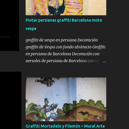
Coloring Book, ideal para artistas y
aficionados Estos maestros del spray han
definido los bordes de sus trabajos más
Pintar persianas graffiti Barcelona moto
icónicos, dejando el espacio en blanco para
vespa
que tú tomes el control. Aunque muchos
piensen que es un libro para niños, su
graffiti de vespa en persiana Decoración
complejidad y estilo lo hacen perfecto para
graffiti de Vespa con fondo abstracto Graffiti
adultos y artistas que buscan perfeccionar
en persiana de Barcelona Decoración con
su técnica de color y sombreado. El autor
aersoles de persiana de Barcelona con una
detrás de esta obra es Uzi , miembro de la
moto vespa. Tal como os mostramos en la
WUFC , una de las crews más famosas y
entrada pintar persiana de local , donde os
respetadas en toda Europa. Preparar tus ...
mostrábamos la decoración mural de una
persiana de una lampistería , con todo el
proceso, en esta ocasión os mostraremos la
decoración de una persiana con un dibujo de
estilo Street Art , con un fondo abstracto y
una moto Vespa con estilo de stencil, aunque
se hubiera pintado a mano alzada y sin
Graffiti Mortadelo y Filemón – Mural Arte