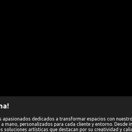
na!
s apasionados dedicados a transformar espacios con nuestro
 a mano, personalizados para cada cliente y entorno. Desde in
soluciones artísticas que destacan por su creatividad y cali