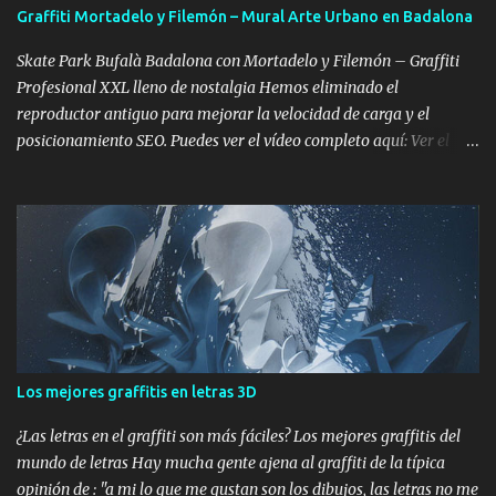
páginas para colorear con diseños de graffiti intrincados y
Graffiti Mortadelo y Filemón – Mural Arte Urbano en Badalona
temáticos. Enlace: Graffiti Coloring Pages Libros de Graffitis para
Colorear baratos: libro-para-colorear-de-graffiti LIBRO DE
Skate Park Bufalà Badalona con Mortadelo y Filemón – Graffiti
COLOREAR GRAFFITI ...
Profesional XXL lleno de nostalgia Hemos eliminado el
reproductor antiguo para mejorar la velocidad de carga y el
posicionamiento SEO. Puedes ver el vídeo completo aquí: Ver el
vídeo completo: Skate Park Bufalà con Mortadelo y Filemón –
Proceso Completo (YouTube) Cuando el skate se encuentra con
Mortadelo y Filemón Hay murales bonitos. Hay murales grandes.
Y luego están los murales que conectan directamente con la
infancia de varias generaciones. El Skate Park de Bufalà, en
Badalona, se transformó en un homenaje gigante a Mortadelo y
Filemón. No uno. No dos. Un montón de Mortadelos disfrazados de
mil cosas distintas, como solo él sabe hacer: torero, superhéroe,
espía, monstruo, lo que haga falta para escapar del marrón de
Los mejores graffitis en letras 3D
turno. Porque si algo define a Mortadelo es el disfraz. Y si algo
define al graffiti profesional es la transformación del espacio. Aquí
¿Las letras en el graffiti son más fáciles? Los mejores graffitis del
se juntaron las dos cosas. Mortadelo y Filemó...
mundo de letras Hay mucha gente ajena al graffiti de la típica
opinión de : "a mi lo que me gustan son los dibujos, las letras no me