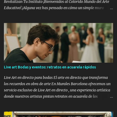
Revitalizan Tu Instituto ¡Bienvenidos al Colorido Mundo del Arte
Educativo! ¿Alguna vez has pensado en cómo un simple muro
puede convertirse en una fuente de inspiración y aprendizaje para
tus alumnos? En Murales Barcelona, especialistas en graffiti
profesional y decoración de murales , lo hacemos posible. Hoy,
queremos compartir con vosotros una reciente transformación
que realizamos en el Instituto Josep Lluís Sert , en Castelldefels. El
Arte que Inspira Aprendizaje En el Instituto Sert, cada muro cuenta
una historia única y educativa. Empezamos con un mural vibrante
de una estudiante chutando una pelota , simbolizando el
dinamismo y la energía de la juventud. Seguimos con la delicadeza
Live art Bodas y eventos: retratos en acuarela rápidos
de un joven tocando un ukelele , reflejando la importancia de la
música y las artes en el desarrollo integral. Un Viaje Visual a través
Live Art en directo para bodas El arte en directo que transforma
de la Educación Cada paso por los...
los recuerdos en obra de arte En Murales Barcelona ofrecemos un
servicio exclusivo de Live Art en directo , una experiencia artística
donde nuestros artistas pintan retratos en acuarela de los
invitados durante el evento. Una propuesta elegante, creativa y
cargada de emoción, perfecta para bodas, aniversarios y
celebraciones corporativas . Una tendencia que enamora El Live