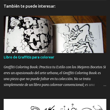
También te puede interesar:
Libro de Graffitis para colorear
Graffiti Coloring Book: Practica tu Estilo con los Mejores Bocetos Si
eres un apasionado del arte urbano, el Graffiti Coloring Book es
una pieza que no puede faltar en tu colección. No se trata
simplemente de un libro para colorear convencional; es una
recopilación de alta calidad que reúne los bocetos de los sesenta
mejores graffiteros escandinavos, incluyendo leyendas como Nug,
Egs y Bates . Portada del Graffiti Coloring Book, ideal para artistas
y aficionados Estos maestros del spray han definido los bordes de