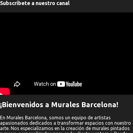
Subscríbete a nuestro canal
t
a
" frameborder="0" allowfullscreen>
r
i
o
s
¡Bienvenidos a Murales Barcelona!
En Murales Barcelona, somos un equipo de artistas
apasionados dedicados a transformar espacios con nuestro
arte. Nos especializamos en la creación de murales pintados