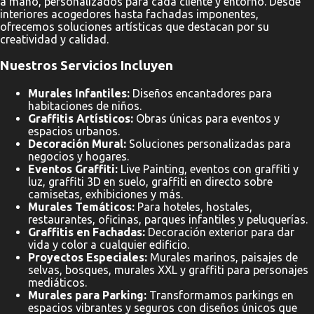
a mano, personalizados para cada cliente y entorno. Desde
interiores acogedores hasta fachadas imponentes,
ofrecemos soluciones artísticas que destacan por su
creatividad y calidad.
Nuestros Servicios Incluyen
Murales Infantiles:
Diseños encantadores para
habitaciones de niños.
Graffitis Artísticos:
Obras únicas para eventos y
espacios urbanos.
Decoración Mural:
Soluciones personalizadas para
negocios y hogares.
Eventos Graffiti:
Live Painting, eventos con graffiti y
luz, graffiti 3D en suelo, graffiti en directo sobre
camisetas, exhibiciones y más.
Murales Temáticos:
Para hoteles, hostales,
restaurantes, oficinas, parques infantiles y peluquerías.
Graffitis en Fachadas:
Decoración exterior para dar
vida y color a cualquier edificio.
Proyectos Especiales:
Murales marinos, paisajes de
selvas, bosques, murales XXL y graffiti para personajes
mediáticos.
Murales para Parking:
Transformamos parkings en
espacios vibrantes y seguros con diseños únicos que