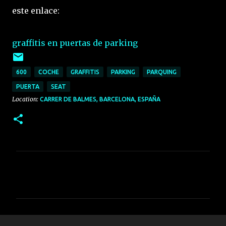
este enlace:
graffitis en puertas de parking
600
COCHE
GRAFFITIS
PARKING
PARQUING
PUERTA
SEAT
Location:
CARRER DE BALMES, BARCELONA, ESPAÑA
C
o
m
e
n