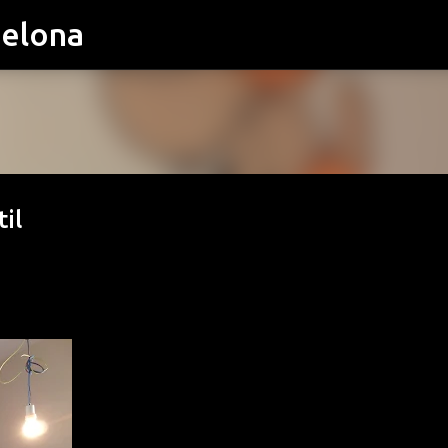
celona
Ir al contenido principal
il