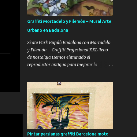
hiperrealismo. Aquí os voy a dejar los que a
mi modo de ver son los mejores graffiteros
del mundo en letras 3d (model pastel).
Graffiti Mortadelo y Filemón – Mural Arte
Primero explicaré un poquito de que se trata
Urbano en Badalona
el estilo 3d o también llamado model pastel.
El estilo 3d tiene el objetivo de crear un
Skate Park Bufalà Badalona con Mortadelo
efecto relieve que de la sensación de que
y Filemón – Graffiti Profesional XXL lleno
sobresale de la pared. Para conseguir este
de nostalgia Hemos eliminado el
efecto detridimensionalidad es necesario
reproductor antiguo para mejorar la
dar volúmenes con el juego de colores y
velocidad de carga y el posicionamiento SEO.
nunca sin ser trazadas (ya que perderían el
Puedes ver el vídeo completo aquí: Ver el
100% de este efecto), se pueden realizar
vídeo completo: Skate Park Bufalà con
usando una sola gama de colores, ya...
Mortadelo y Filemón – Proceso Completo
(YouTube) Cuando el skate se encuentra con
Mortadelo y Filemón Hay murales bonitos.
Hay murales grandes. Y luego están los
murales que conectan directamente con la
infancia de varias generaciones. El Skate
Pintar persianas graffiti Barcelona moto