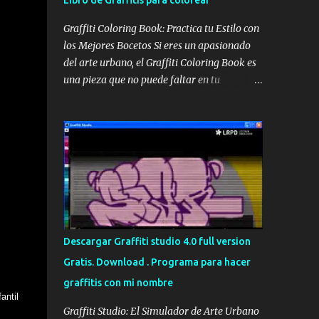
Libro de Graffitis para colorear
Graffiti Coloring Book: Practica tu Estilo con
los Mejores Bocetos Si eres un apasionado
del arte urbano, el Graffiti Coloring Book es
una pieza que no puede faltar en tu
colección. No se trata simplemente de un
libro para colorear convencional; es una
recopilación de alta calidad que reúne los
bocetos de los sesenta mejores graffiteros
escandinavos, incluyendo leyendas como
Nug, Egs y Bates . Portada del Graffiti
Coloring Book, ideal para artistas y
aficionados Estos maestros del spray han
definido los bordes de sus trabajos más
Descargar Graffiti studio 4.0 full version
icónicos, dejando el espacio en blanco para
Gratis. Download . Programa para hacer
que tú tomes el control. Aunque muchos
graffitis con mi nombre
piensen que es un libro para niños, su
antil
complejidad y estilo lo hacen perfecto para
Graffiti Studio: El Simulador de Arte Urbano