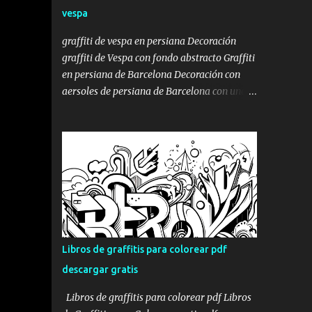
Park de Bufalà, en Badalona, se transformó
vespa
en un homenaje gigante a Mortadelo y
Filemón. No uno. No dos. Un montón de
graffiti de vespa en persiana Decoración
Mortadelos disfrazados de mil cosas
graffiti de Vespa con fondo abstracto Graffiti
distintas, como solo él sabe hacer: torero,
en persiana de Barcelona Decoración con
superhéroe, espía, monstruo, lo que haga
aersoles de persiana de Barcelona con una
falta para escapar del marrón de turno.
moto vespa. Tal como os mostramos en la
Porque si algo define a Mortadelo es el
entrada pintar persiana de local , donde os
disfraz. Y si algo define al graffiti profesional
mostrábamos la decoración mural de una
es la transformación del espacio. Aquí se
persiana de una lampistería , con todo el
juntaron las dos cosas. Mortadelo y Filemó...
proceso, en esta ocasión os mostraremos la
decoración de una persiana con un dibujo de
estilo Street Art , con un fondo abstracto y
una moto Vespa con estilo de stencil, aunque
se hubiera pintado a mano alzada y sin
Libros de graffitis para colorear pdf
plantilla , ni máscara. Aquí podéis ver el
descargar gratis
algunas fotos del proceso de la pintura en la
persiana con el graffiti : sprays de graffiti
Libros de graffitis para colorear pdf Libros
para persianas pintado de fondo de persiana