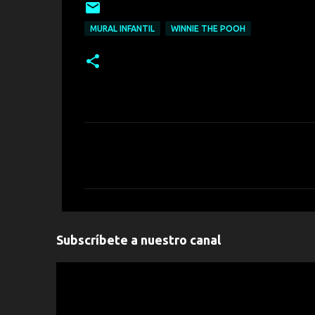
MURAL INFANTIL
WINNIE THE POOH
C
o
m
e
n
Subscríbete a nuestro canal
t
a
r
" frameborder="0" allowfullscreen>
i