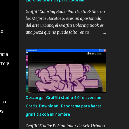
Libro de Graffitis para colorear
Graffiti Coloring Book: Practica tu Estilo con
los Mejores Bocetos Si eres un apasionado
del arte urbano, el Graffiti Coloring Book es
do
una pieza que no puede faltar en tu
colección. No se trata simplemente de un
libro para colorear convencional; es una
recopilación de alta calidad que reúne los
Para
bocetos de los sesenta mejores graffiteros
te y
escandinavos, incluyendo leyendas como
Nug, Egs y Bates . Portada del Graffiti
Coloring Book, ideal para artistas y
aficionados Estos maestros del spray han
definido los bordes de sus trabajos más
Descargar Graffiti studio 4.0 full version
icónicos, dejando el espacio en blanco para
cto
Gratis. Download . Programa para hacer
que tú tomes el control. Aunque muchos
os
graffitis con mi nombre
piensen que es un libro para niños, su
complejidad y estilo lo hacen perfecto para
Graffiti Studio: El Simulador de Arte Urbano