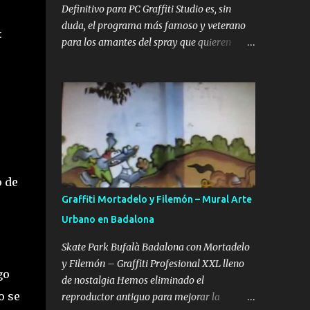
adultos y artistas que buscan perfeccionar
Definitivo para PC Graffiti Studio es, sin
su técnica de color y sombreado. El autor
duda, el programa más famoso y veterano
detrás de esta obra es Uzi , miembro de la
:
para los amantes del spray que quieren
WUFC , una de las crews más famosas y
llevar su creatividad al mundo digital sin
respetadas en toda Europa. Preparar tus ...
límites. Esta aplicación permite realizar
piezas realistas sobre vagones de tren,
camiones y paredes de todo el mundo,
convirtiéndose en la mejor alternativa a los
bocetos en papel y una forma increíble de
practicar desde casa con el ordenador.
Gracias a su motor gráfico sencillo pero
o de
eficaz, ofrece una sensación de profundidad
Graffiti Mortadelo y Filemón – Mural Arte
y textura que pocos simuladores gratuitos
Urbano en Badalona
han logrado igualar hasta la fecha. Lo que
hace especial a este simulador es su
Skate Park Bufalà Badalona con Mortadelo
capacidad para replicar la experiencia de
y Filemón – Graffiti Profesional XXL lleno
go
pintar en la calle con un realismo
de nostalgia Hemos eliminado el
sorprendente. Es ideal tanto para escritores
o se
reproductor antiguo para mejorar la
novatos que quieren aprender a estructurar