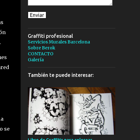
as
ión
Graffiti profesional
.
Servicios Murales Barcelona
Sobre Berok
CONTACTO
nes
Galería
ared
También te puede interesar:
la
o se