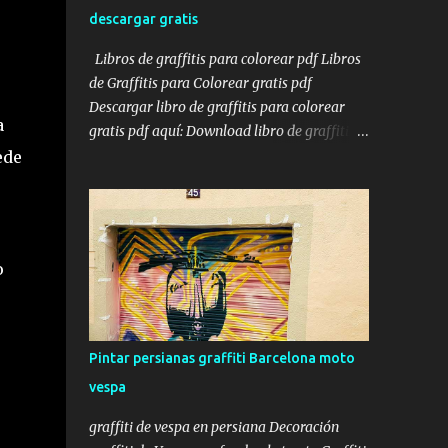
calle, de un golpe de vista pudiera ver
descargar gratis
claramente algunos de los servicios más
importantes que se realizan en dicho local y
Libros de graffitis para colorear pdf Libros
haciendo hincapié en el logo de David García
de Graffitis para Colorear gratis pdf
en el centro de la persiana. Pintar persiana
Descargar libro de graffitis para colorear
local Una vez acabada la persiana, y después
a
gratis pdf aquí: Download libro de graffitis
de haber pasado algunos días, el cliente nos
para colorear gratis pdf Introducción El arte
ede
pidió si podíamos pasarnos otro día para
del graffiti ha capturado la imaginación de
colocarle el teléfono en la persiana, justo
muchos, transformando espacios urbanos
debajo de Urgencias 24 h . Y ...
en lienzos vibrantes. Para aquellos que
desean explorar esta forma de arte desde
o
casa, los libros de graffitis para colorear son
una excelente opción. A continuación, te
presento una selección de libros disponibles
en línea, algunos gratuitos y otros accesibles,
Pintar persianas graffiti Barcelona moto
para que puedas sumergirte en el mundo del
vespa
graffiti y liberar tu creatividad. Enlace con
láminas de Graffitis para Colorear gratis:
graffiti de vespa en persiana Decoración
Monday Mandala: Graffiti Coloring Pages