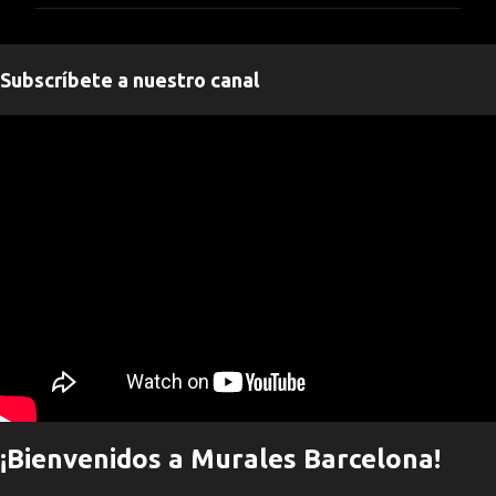
m
e
n
Subscríbete a nuestro canal
t
a
" frameborder="0" allowfullscreen>
r
i
o
s
¡Bienvenidos a Murales Barcelona!