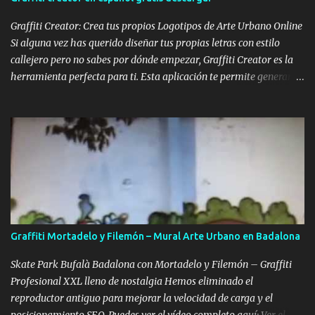
las crews más famosas y respetadas en toda Europa. Preparar tus
...
Graffiti Creator: Crea tus propios Logotipos de Arte Urbano Online
Si alguna vez has querido diseñar tus propias letras con estilo
callejero pero no sabes por dónde empezar, Graffiti Creator es la
herramienta perfecta para ti. Esta aplicación te permite generar
logotipos personalizados de forma sencilla, permitiéndote
experimentar con la estética del graffiti desde tu navegador. El
funcionamiento es muy intuitivo: simplemente tecleas la palabra o
el nombre que desees y el sistema genera automáticamente una
fuente diseñada lista para ser transformada. A partir de ahí,
puedes utilizar diferentes herramientas para modificar colores,
añadir sombras, brillos y efectos que harán que tu logotipo de
graffiti sea realmente especial y único. Ejemplo de diseño creado
con la herramienta Graffiti Creator Personalización de fuentes y
Graffiti Mortadelo y Filemón – Mural Arte Urbano en Badalona
estilos urbanos El tipo de letra que ves arriba es solo una de las
muc...
Skate Park Bufalà Badalona con Mortadelo y Filemón – Graffiti
Profesional XXL lleno de nostalgia Hemos eliminado el
reproductor antiguo para mejorar la velocidad de carga y el