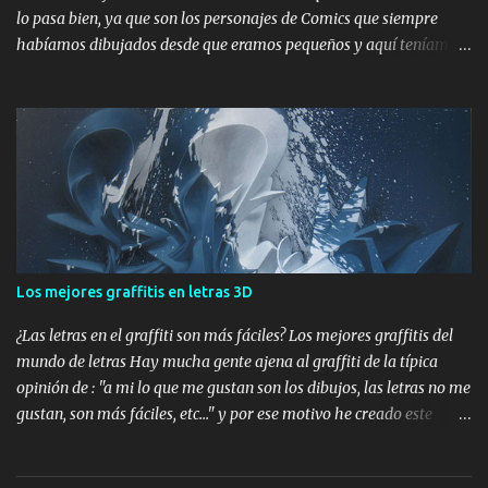
lo pasa bien, ya que son los personajes de Comics que siempre
habíamos dibujados desde que eramos pequeños y aquí teníamos
la oportunidad de hacer un graffiti de Marvel impresionante. Este
trabajo lo hicimos en Cunit, para Niko Pezzolo , un amigo que
conozco ya desde hace un tiempo , y el cuál nos pidió que le
pintáramos los personajes I ron Man, Capitán América, Lobezno, el
Thor , Hulk y Spiderman , aunque finalmente improvisamos (para
variar) y cambiamos este último por Venom , muchos de estos
pertenecen a los Vengadores. Empezamos mostrando las fotos
fotos del proceso donde podéis apreciar que la idea fue pintar a
los personajes de Marvel rompiendo la pared para darle más
Los mejores graffitis en letras 3D
profundidad , movimiento y vida al mural: Marvel Comics graffiti
Pintando mural de Marvel Comics Graffiti Superhéroes pared rota
¿Las letras en el graffiti son más fáciles? Los mejores graffitis del
Y finalme...
mundo de letras Hay mucha gente ajena al graffiti de la típica
opinión de : "a mi lo que me gustan son los dibujos, las letras no me
gustan, son más fáciles, etc..." y por ese motivo he creado este
artículo , que servirá un poquito para culturizar un poco más a la
sociedad , ya que podrá comprobar que unas letras pueden ser