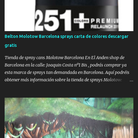
parkings y garajes con murales personalizados . Este tipo de
intervenciones no solo aportan valor estético, sino que tienen un
impacto real en la percepción del entorno urbano, fomentando el
respeto por los espacios intervenidos. En el trabajo que mostramos
aquí, se pintó completamente una puerta metálica de garaje, así
Belton Molotow Barcelona sprays carta de colores descargar
como las paredes laterales del parking. El diseño combina un
gratis
paisaje tropical con un coche clásico , creando una escena
envolvente que invita a mirar y disfru...
Tienda de spray cans Molotow Barcelona En El Anden shop de
Barcelona en la calle: Joaquin Costa nº1 Bis , podrás comprar ya
esta marca de sprays tan demandada en Barcelona. Aquí podréis
obtener más información sobre la tienda de sprays Molotow:
http://andenshopbarcelona.blogspot.com Esta es la carta de
colores de molotow: Información sobre molotow spray cans:
Desde 1996 Molotow ga desarrollado infinidad de tecnologías
innovadoras para la máxima perfección de la aplicación de la
pintura. molotow ha sido diseñado por los mejores artistas
urbanos para ofrecer los mejores resultados a los propios artistas.
La gama de Molotow PREMIUM ha revolucionado la tecnología