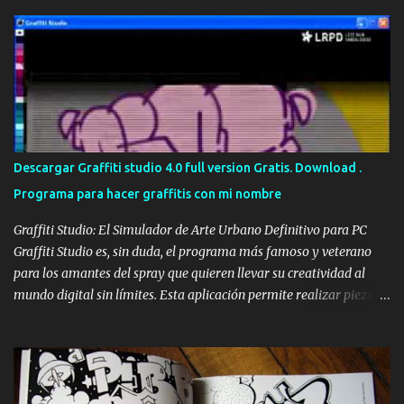
que pintar con un diseño relacionado con la Lampistería y los
servicios que ofrecen, además de introducir el texto de urgencias
24 horas. Así que para ellos nos centramos en un diseño práctico,
donde cualquier persona que pasara por la calle, de un golpe de
vista pudiera ver claramente algunos de los servicios más
importantes que se realizan en dicho local y haciendo hincapié en
el logo de David García en el centro de la persiana. Pintar persiana
local Una vez acabada la persiana, y después de haber pasado
Descargar Graffiti studio 4.0 full version Gratis. Download .
algunos días, el cliente nos pidió si podíamos pasarnos otro día
Programa para hacer graffitis con mi nombre
para colocarle el teléfono en la persiana, justo debajo de Urgencias
24 h . Y ...
Graffiti Studio: El Simulador de Arte Urbano Definitivo para PC
Graffiti Studio es, sin duda, el programa más famoso y veterano
para los amantes del spray que quieren llevar su creatividad al
mundo digital sin límites. Esta aplicación permite realizar piezas
realistas sobre vagones de tren, camiones y paredes de todo el
mundo, convirtiéndose en la mejor alternativa a los bocetos en
papel y una forma increíble de practicar desde casa con el
ordenador. Gracias a su motor gráfico sencillo pero eficaz, ofrece
una sensación de profundidad y textura que pocos simuladores