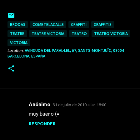
BRODAS
COMETELACALLE
GRAFFITI
GRAFFITIS
TEATRE
TEATRE VICTORIA
TEATRO
TEATRO VICTORIA
VICTORIA
Location:
AVINGUDA DEL PARAL·LEL, 67, SANTS-MONTJUÏC, 08004
BARCELONA, ESPAÑA
Anónimo
31 de julio de 2010 a las 18:00
C
muy bueno (=
o
RESPONDER
m
e