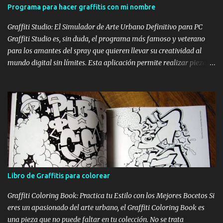
Programa para hacer graffitis con mi nombre
para colocarle el teléfono en la persiana, justo debajo de Urgencias
24 h . Y ...
Graffiti Studio: El Simulador de Arte Urbano Definitivo para PC
Graffiti Studio es, sin duda, el programa más famoso y veterano
para los amantes del spray que quieren llevar su creatividad al
mundo digital sin límites. Esta aplicación permite realizar piezas
realistas sobre vagones de tren, camiones y paredes de todo el
mundo, convirtiéndose en la mejor alternativa a los bocetos en
papel y una forma increíble de practicar desde casa con el
ordenador. Gracias a su motor gráfico sencillo pero eficaz, ofrece
una sensación de profundidad y textura que pocos simuladores
gratuitos han logrado igualar hasta la fecha. Lo que hace especial
a este simulador es su capacidad para replicar la experiencia de
pintar en la calle con un realismo sorprendente. Es ideal tanto para
escritores novatos que quieren aprender a estructurar su nombre y
Libro de Graffitis para colorear
entender el flujo de las letras, como para artistas experimentados
que desean probar combinaciones de colores, outl...
Graffiti Coloring Book: Practica tu Estilo con los Mejores Bocetos Si
eres un apasionado del arte urbano, el Graffiti Coloring Book es
una pieza que no puede faltar en tu colección. No se trata