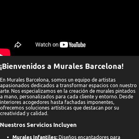
o
m
e
n
t
a
r
i
o
¡Bienvenidos a Murales Barcelona!
En Murales Barcelona, somos un equipo de artistas
apasionados dedicados a transformar espacios con nuestro
arte. Nos especializamos en la creación de murales pintados
a mano, personalizados para cada cliente y entorno. Desde
interiores acogedores hasta fachadas imponentes,
ofrecemos soluciones artísticas que destacan por su
creatividad y calidad.
Nuestros Servicios Incluyen
Murales Infantiles:
Diseños encantadores para