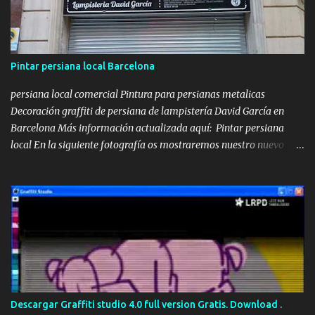
Pintar persiana local Barcelona
persiana local comercial Pintura para persianas metalicas
Decoración graffiti de persiana de lampistería David García en
Barcelona Más información actualizada aquí: Pintar persiana
local En la siguiente fotografía os mostraremos nuestro nuevo
lienzo a decorar, se trataba de una persiana metálica que teníamos
que pintar con un diseño relacionado con la Lampistería y los
servicios que ofrecen, además de introducir el texto de urgencias
24 horas. Así que para ellos nos centramos en un diseño práctico,
donde cualquier persona que pasara por la calle, de un golpe de
vista pudiera ver claramente algunos de los servicios más
importantes que se realizan en dicho local y haciendo hincapié en
el logo de David García en el centro de la persiana. Pintar persiana
local Una vez acabada la persiana, y después de haber pasado
Descargar Graffiti studio 4.0 full version Gratis. Download .
algunos días, el cliente nos pidió si podíamos pasarnos otro día