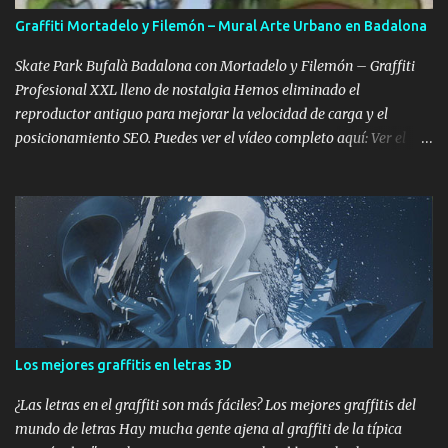
con la herramienta Graffiti Creator Personalización de fuentes y
Graffiti Mortadelo y Filemón – Mural Arte Urbano en Badalona
estilos urbanos El tipo de letra que ves arriba es solo una de las
muc...
Skate Park Bufalà Badalona con Mortadelo y Filemón – Graffiti
Profesional XXL lleno de nostalgia Hemos eliminado el
reproductor antiguo para mejorar la velocidad de carga y el
posicionamiento SEO. Puedes ver el vídeo completo aquí: Ver el
vídeo completo: Skate Park Bufalà con Mortadelo y Filemón –
Proceso Completo (YouTube) Cuando el skate se encuentra con
Mortadelo y Filemón Hay murales bonitos. Hay murales grandes.
Y luego están los murales que conectan directamente con la
infancia de varias generaciones. El Skate Park de Bufalà, en
Badalona, se transformó en un homenaje gigante a Mortadelo y
Filemón. No uno. No dos. Un montón de Mortadelos disfrazados de
mil cosas distintas, como solo él sabe hacer: torero, superhéroe,
espía, monstruo, lo que haga falta para escapar del marrón de
Los mejores graffitis en letras 3D
turno. Porque si algo define a Mortadelo es el disfraz. Y si algo
define al graffiti profesional es la transformación del espacio. Aquí
¿Las letras en el graffiti son más fáciles? Los mejores graffitis del
se juntaron las dos cosas. Mortadelo y Filemó...
mundo de letras Hay mucha gente ajena al graffiti de la típica