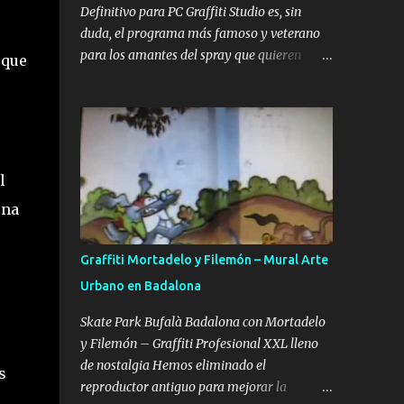
adultos y artistas que buscan perfeccionar
Definitivo para PC Graffiti Studio es, sin
su técnica de color y sombreado. El autor
duda, el programa más famoso y veterano
detrás de esta obra es Uzi , miembro de la
para los amantes del spray que quieren
 que
WUFC , una de las crews más famosas y
llevar su creatividad al mundo digital sin
respetadas en toda Europa. Preparar tus ...
límites. Esta aplicación permite realizar
piezas realistas sobre vagones de tren,
camiones y paredes de todo el mundo,
convirtiéndose en la mejor alternativa a los
l
bocetos en papel y una forma increíble de
practicar desde casa con el ordenador.
una
Gracias a su motor gráfico sencillo pero
eficaz, ofrece una sensación de profundidad
Graffiti Mortadelo y Filemón – Mural Arte
y textura que pocos simuladores gratuitos
Urbano en Badalona
han logrado igualar hasta la fecha. Lo que
hace especial a este simulador es su
Skate Park Bufalà Badalona con Mortadelo
capacidad para replicar la experiencia de
y Filemón – Graffiti Profesional XXL lleno
pintar en la calle con un realismo
de nostalgia Hemos eliminado el
s
sorprendente. Es ideal tanto para escritores
reproductor antiguo para mejorar la
novatos que quieren aprender a estructurar