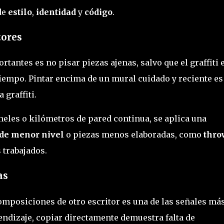
de
estilo
,
identidad
y
código
.
tores
tantes es no pisar piezas ajenas, salvo que el graffiti 
tiempo. Pintar encima de un mural cuidado y reciente es
 graffiti.
eles o kilómetros de pared continua, se aplica una
s de menor nivel
o piezas menos elaboradas, como
thro
trabajados.
as
 composiciones de otro escritor es una de las señales má
rendizaje, copiar directamente demuestra falta de