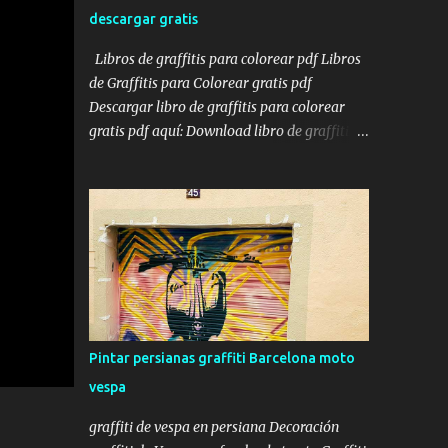
calle, de un golpe de vista pudiera ver
descargar gratis
claramente algunos de los servicios más
importantes que se realizan en dicho local y
Libros de graffitis para colorear pdf Libros
haciendo hincapié en el logo de David García
de Graffitis para Colorear gratis pdf
en el centro de la persiana. Pintar persiana
Descargar libro de graffitis para colorear
local Una vez acabada la persiana, y después
gratis pdf aquí: Download libro de graffitis
de haber pasado algunos días, el cliente nos
para colorear gratis pdf Introducción El arte
pidió si podíamos pasarnos otro día para
del graffiti ha capturado la imaginación de
colocarle el teléfono en la persiana, justo
muchos, transformando espacios urbanos
debajo de Urgencias 24 h . Y ...
en lienzos vibrantes. Para aquellos que
desean explorar esta forma de arte desde
casa, los libros de graffitis para colorear son
una excelente opción. A continuación, te
presento una selección de libros disponibles
en línea, algunos gratuitos y otros accesibles,
Pintar persianas graffiti Barcelona moto
para que puedas sumergirte en el mundo del
vespa
graffiti y liberar tu creatividad. Enlace con
láminas de Graffitis para Colorear gratis:
graffiti de vespa en persiana Decoración
Monday Mandala: Graffiti Coloring Pages