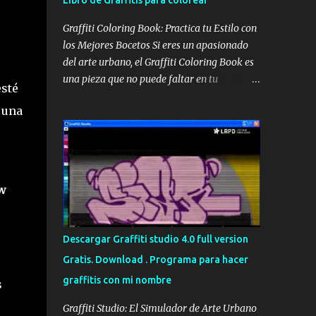
Libro de Graffitis para colorear
Graffiti Coloring Book: Practica tu Estilo con
los Mejores Bocetos Si eres un apasionado
del arte urbano, el Graffiti Coloring Book es
una pieza que no puede faltar en tu
esté
colección. No se trata simplemente de un
 una
libro para colorear convencional; es una
recopilación de alta calidad que reúne los
bocetos de los sesenta mejores graffiteros
escandinavos, incluyendo leyendas como
Nug, Egs y Bates . Portada del Graffiti
w
Coloring Book, ideal para artistas y
aficionados Estos maestros del spray han
definido los bordes de sus trabajos más
Descargar Graffiti studio 4.0 full version
icónicos, dejando el espacio en blanco para
Gratis. Download . Programa para hacer
que tú tomes el control. Aunque muchos
graffitis con mi nombre
piensen que es un libro para niños, su
s
complejidad y estilo lo hacen perfecto para
Graffiti Studio: El Simulador de Arte Urbano