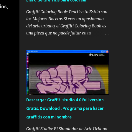
Libro de Graffitis para colorear
ios,
Graffiti Coloring Book: Practica tu Estilo con
los Mejores Bocetos Si eres un apasionado
del arte urbano, el Graffiti Coloring Book es
una pieza que no puede faltar en tu
colección. No se trata simplemente de un
libro para colorear convencional; es una
recopilación de alta calidad que reúne los
bocetos de los sesenta mejores graffiteros
escandinavos, incluyendo leyendas como
Nug, Egs y Bates . Portada del Graffiti
Coloring Book, ideal para artistas y
aficionados Estos maestros del spray han
definido los bordes de sus trabajos más
Descargar Graffiti studio 4.0 full version
icónicos, dejando el espacio en blanco para
Gratis. Download . Programa para hacer
que tú tomes el control. Aunque muchos
graffitis con mi nombre
piensen que es un libro para niños, su
complejidad y estilo lo hacen perfecto para
Graffiti Studio: El Simulador de Arte Urbano