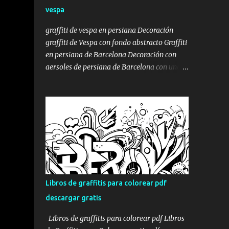
Park de Bufalà, en Badalona, se transformó
vespa
en un homenaje gigante a Mortadelo y
Filemón. No uno. No dos. Un montón de
graffiti de vespa en persiana Decoración
Mortadelos disfrazados de mil cosas
graffiti de Vespa con fondo abstracto Graffiti
distintas, como solo él sabe hacer: torero,
en persiana de Barcelona Decoración con
superhéroe, espía, monstruo, lo que haga
aersoles de persiana de Barcelona con una
falta para escapar del marrón de turno.
moto vespa. Tal como os mostramos en la
Porque si algo define a Mortadelo es el
entrada pintar persiana de local , donde os
disfraz. Y si algo define al graffiti profesional
mostrábamos la decoración mural de una
es la transformación del espacio. Aquí se
persiana de una lampistería , con todo el
juntaron las dos cosas. Mortadelo y Filemó...
proceso, en esta ocasión os mostraremos la
decoración de una persiana con un dibujo de
estilo Street Art , con un fondo abstracto y
una moto Vespa con estilo de stencil, aunque
se hubiera pintado a mano alzada y sin
Libros de graffitis para colorear pdf
plantilla , ni máscara. Aquí podéis ver el
descargar gratis
algunas fotos del proceso de la pintura en la
persiana con el graffiti : sprays de graffiti
Libros de graffitis para colorear pdf Libros
para persianas pintado de fondo de persiana