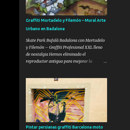
hiperrealismo. Aquí os voy a dejar los que a
mi modo de ver son los mejores graffiteros
del mundo en letras 3d (model pastel).
Graffiti Mortadelo y Filemón – Mural Arte
Primero explicaré un poquito de que se trata
Urbano en Badalona
el estilo 3d o también llamado model pastel.
El estilo 3d tiene el objetivo de crear un
Skate Park Bufalà Badalona con Mortadelo
efecto relieve que de la sensación de que
y Filemón – Graffiti Profesional XXL lleno
sobresale de la pared. Para conseguir este
de nostalgia Hemos eliminado el
efecto detridimensionalidad es necesario
reproductor antiguo para mejorar la
dar volúmenes con el juego de colores y
velocidad de carga y el posicionamiento SEO.
nunca sin ser trazadas (ya que perderían el
Puedes ver el vídeo completo aquí: Ver el
100% de este efecto), se pueden realizar
vídeo completo: Skate Park Bufalà con
usando una sola gama de colores, ya...
Mortadelo y Filemón – Proceso Completo
(YouTube) Cuando el skate se encuentra con
Mortadelo y Filemón Hay murales bonitos.
Hay murales grandes. Y luego están los
murales que conectan directamente con la
infancia de varias generaciones. El Skate
Pintar persianas graffiti Barcelona moto