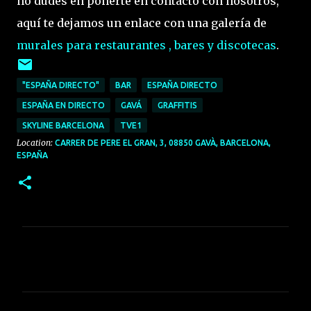
no dudes en ponerte en contacto con nosotros,
aquí te dejamos un enlace con una galería de
murales para restaurantes , bares y discotecas
.
"ESPAÑA DIRECTO"
BAR
ESPAÑA DIRECTO
ESPAÑA EN DIRECTO
GAVÁ
GRAFFITIS
SKYLINE BARCELONA
TVE1
Location:
CARRER DE PERE EL GRAN, 3, 08850 GAVÀ, BARCELONA,
ESPAÑA
C
o
m
e