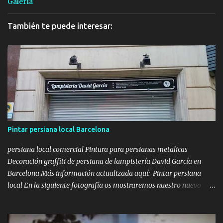
Galería
También te puede interesar:
Pintar persiana local Barcelona
persiana local comercial Pintura para persianas metalicas
Decoración graffiti de persiana de lampistería David García en
Barcelona Más información actualizada aquí: Pintar persiana
local En la siguiente fotografía os mostraremos nuestro nuevo
lienzo a decorar, se trataba de una persiana metálica que teníamos
que pintar con un diseño relacionado con la Lampistería y los
servicios que ofrecen, además de introducir el texto de urgencias