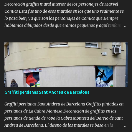
100% de este efecto), se pueden realizar usando una sola gama de
Decoración graffiti mural interior de los personajes de Marvel
colores, ya...
Comics Esta fue uno de esos murales en los que uno realmente se
lo pasa bien, ya que son los personajes de Comics que siempre
habíamos dibujados desde que eramos pequeños y aquí teníamos
la oportunidad de hacer un graffiti de Marvel impresionante. Este
trabajo lo hicimos en Cunit, para Niko Pezzolo , un amigo que
conozco ya desde hace un tiempo , y el cuál nos pidió que le
pintáramos los personajes I ron Man, Capitán América, Lobezno, el
Thor , Hulk y Spiderman , aunque finalmente improvisamos (para
variar) y cambiamos este último por Venom , muchos de estos
pertenecen a los Vengadores. Empezamos mostrando las fotos
fotos del proceso donde podéis apreciar que la idea fue pintar a
los personajes de Marvel rompiendo la pared para darle más
Graffiti persianas Sant Andreu de Barcelona
profundidad , movimiento y vida al mural: Marvel Comics graffiti
Pintando mural de Marvel Comics Graffiti Superhéroes pared rota
Graffiti persianas Sant Andreu de Barcelona Graffitis pintados en
Y finalme...
persianas de La Cabra Montesa Decoración de graffitis en las
persianas de tienda de ropa la Cabra Montesa del Barrio de Sant
Andreu de Barcelona. El diseño de los murales se basa en la