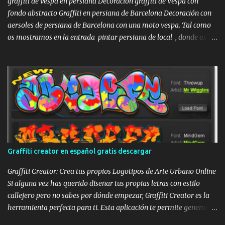
graffiti de vespa en persiana Decoración graffiti de Vespa con
fondo abstracto Graffiti en persiana de Barcelona Decoración con
aersoles de persiana de Barcelona con una moto vespa. Tal como
os mostramos en la entrada pintar persiana de local , donde os
mostrábamos la decoración mural de una persiana de una
lampistería , con todo el proceso, en esta ocasión os mostraremos
la decoración de una persiana con un dibujo de estilo Street Art ,
con un fondo abstracto y una moto Vespa con estilo de stencil,
aunque se hubiera pintado a mano alzada y sin plantilla , ni
máscara. Aquí podéis ver el algunas fotos del proceso de la pintura
en la persiana con el graffiti : sprays de graffiti para persianas
pintado de fondo de persiana Mural de fondo abstracto graffitero
pintando persiana dibujo de vespa en persiana graffiti en persiana
Graffiti creator en español gratis descargar
de Barcelona Así que ya sabéis, si os gustan los graffitis en
persianas de Barcelona, o queréis graffitis para...
Graffiti Creator: Crea tus propios Logotipos de Arte Urbano Online
Si alguna vez has querido diseñar tus propias letras con estilo
callejero pero no sabes por dónde empezar, Graffiti Creator es la
herramienta perfecta para ti. Esta aplicación te permite generar
logotipos personalizados de forma sencilla, permitiéndote