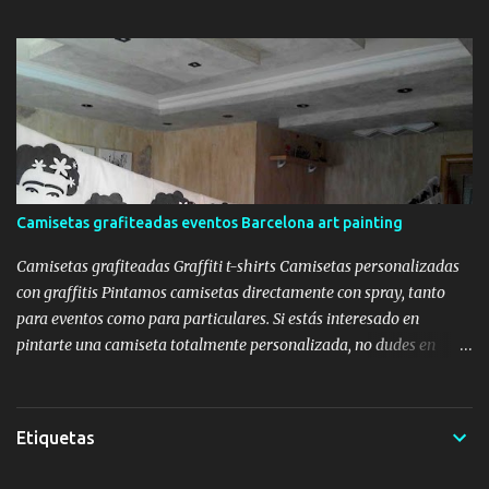
escalada y skate board , ya que su ropa está especializada en estos
deportes. graffiti persianas escalada Como podréis observar, el
acabado es un estilo vectorial, muy limpio y con colores planos.
graffiti persiana Skate Board graffiti persianas deportes Si tienes
una tienda de ropa o de cualquier tipo y te gustaría pintar con
graffitis sus persianas para que tu tienda no pase desapercibida
por la gente que pase por ahí, no dudes en ponerte en contacto con
nosotros, crearemos un diseño personalizado y adaptado a tus
necesidades.
Camisetas grafiteadas eventos Barcelona art painting
Camisetas grafiteadas Graffiti t-shirts Camisetas personalizadas
con graffitis Pintamos camisetas directamente con spray, tanto
para eventos como para particulares. Si estás interesado en
pintarte una camiseta totalmente personalizada, no dudes en
ponerte en contacto con Murales Barcelona y estudiaremos tu
proyecto. Podéis ver un vídeo de como pintamos las camisetas
aquí: Aquí os mostramos un ejemplo de un evento donde pintamos
Etiquetas
cientos de camisetas en directo para los trabajadores de la
empresa Bayer: Graffiti t-shirts camisetas personalizadas con