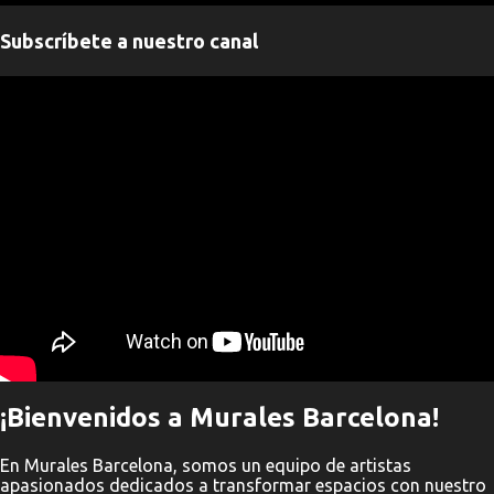
n
Subscríbete a nuestro canal
t
a
" frameborder="0" allowfullscreen>
r
i
o
s
¡Bienvenidos a Murales Barcelona!
En Murales Barcelona, somos un equipo de artistas
apasionados dedicados a transformar espacios con nuestro