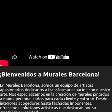
" frameborder="0" allowfullscreen>
r
i
o
s
¡Bienvenidos a Murales Barcelona!
En Murales Barcelona, somos un equipo de artistas
apasionados dedicados a transformar espacios con nuestro
arte. Nos especializamos en la creación de murales pintados
a mano, personalizados para cada cliente y entorno. Desde
interiores acogedores hasta fachadas imponentes,
ofrecemos soluciones artísticas que destacan por su