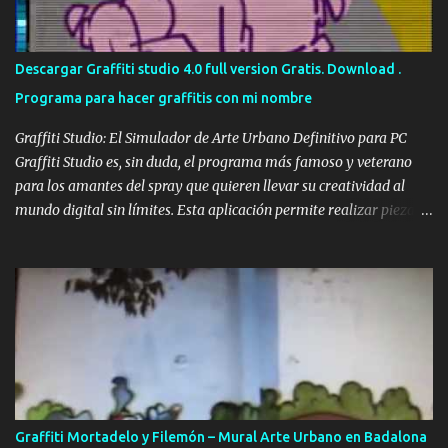
niños, su complejidad y estilo lo hacen perfecto para adultos y
artistas que buscan perfeccionar su técnica de color y sombreado.
El autor detrás de esta obra es Uzi , miembro de la WUFC , una de
Descargar Graffiti studio 4.0 full version Gratis. Download .
las crews más famosas y respetadas en toda Europa. Preparar tus
Programa para hacer graffitis con mi nombre
...
Graffiti Studio: El Simulador de Arte Urbano Definitivo para PC
Graffiti Studio es, sin duda, el programa más famoso y veterano
para los amantes del spray que quieren llevar su creatividad al
mundo digital sin límites. Esta aplicación permite realizar piezas
realistas sobre vagones de tren, camiones y paredes de todo el
mundo, convirtiéndose en la mejor alternativa a los bocetos en
papel y una forma increíble de practicar desde casa con el
ordenador. Gracias a su motor gráfico sencillo pero eficaz, ofrece
una sensación de profundidad y textura que pocos simuladores
gratuitos han logrado igualar hasta la fecha. Lo que hace especial
a este simulador es su capacidad para replicar la experiencia de
pintar en la calle con un realismo sorprendente. Es ideal tanto para
escritores novatos que quieren aprender a estructurar su nombre y
Graffiti Mortadelo y Filemón – Mural Arte Urbano en Badalona