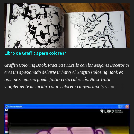
Libro de Graffitis para colorear
Graffiti Coloring Book: Practica tu Estilo con los Mejores Bocetos Si
eres un apasionado del arte urbano, el Graffiti Coloring Book es
una pieza que no puede faltar en tu colección. No se trata
simplemente de un libro para colorear convencional; es una
recopilación de alta calidad que reúne los bocetos de los sesenta
mejores graffiteros escandinavos, incluyendo leyendas como Nug,
Egs y Bates . Portada del Graffiti Coloring Book, ideal para artistas
y aficionados Estos maestros del spray han definido los bordes de
sus trabajos más icónicos, dejando el espacio en blanco para que tú
tomes el control. Aunque muchos piensen que es un libro para