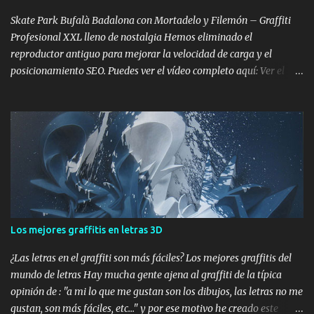
entender el flujo de las letras, como para artistas experimentados
que desean probar combinaciones de colores, outl...
Skate Park Bufalà Badalona con Mortadelo y Filemón – Graffiti
Profesional XXL lleno de nostalgia Hemos eliminado el
reproductor antiguo para mejorar la velocidad de carga y el
posicionamiento SEO. Puedes ver el vídeo completo aquí: Ver el
vídeo completo: Skate Park Bufalà con Mortadelo y Filemón –
Proceso Completo (YouTube) Cuando el skate se encuentra con
Mortadelo y Filemón Hay murales bonitos. Hay murales grandes.
Y luego están los murales que conectan directamente con la
infancia de varias generaciones. El Skate Park de Bufalà, en
Badalona, se transformó en un homenaje gigante a Mortadelo y
Filemón. No uno. No dos. Un montón de Mortadelos disfrazados de
mil cosas distintas, como solo él sabe hacer: torero, superhéroe,
espía, monstruo, lo que haga falta para escapar del marrón de
Los mejores graffitis en letras 3D
turno. Porque si algo define a Mortadelo es el disfraz. Y si algo
define al graffiti profesional es la transformación del espacio. Aquí
¿Las letras en el graffiti son más fáciles? Los mejores graffitis del
se juntaron las dos cosas. Mortadelo y Filemó...
mundo de letras Hay mucha gente ajena al graffiti de la típica
opinión de : "a mi lo que me gustan son los dibujos, las letras no me
gustan, son más fáciles, etc..." y por ese motivo he creado este