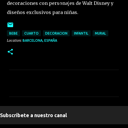
decoraciones con personajes de Walt Disney y
diseños exclusivos para niñas.
BEBE
CUARTO
DECORACION
INFANTIL
MURAL
Location:
BARCELONA, ESPAÑA
C
o
m
e
n
Subscríbete a nuestro canal
t
a