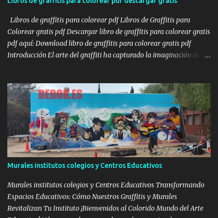
Libros de graffitis para colorear pdf descargar gratis
de Barcelona Así que ya sabéis, si os gustan los graffitis en
persianas de Barcelona, o queréis graffitis para...
Libros de graffitis para colorear pdf Libros de Graffitis para
Colorear gratis pdf Descargar libro de graffitis para colorear gratis
pdf aquí: Download libro de graffitis para colorear gratis pdf
Introducción El arte del graffiti ha capturado la imaginación de
muchos, transformando espacios urbanos en lienzos vibrantes.
Para aquellos que desean explorar esta forma de arte desde casa,
los libros de graffitis para colorear son una excelente opción. A
continuación, te presento una selección de libros disponibles en
línea, algunos gratuitos y otros accesibles, para que puedas
sumergirte en el mundo del graffiti y liberar tu creatividad. Enlace
con láminas de Graffitis para Colorear gratis: Monday Mandala:
Graffiti Coloring Pages Descripción: Ofrece una variedad de
páginas para colorear con diseños de graffiti intrincados y
Murales institutos colegios y Centros Educativos
temáticos. Enlace: Graffiti Coloring Pages Libros de Graffitis para
Colorear baratos: libro-para-colorear-de-graffiti LIBRO DE
Murales institutos colegios y Centros Educativos Transformando
COLOREAR GRAFFITI ...
Espacios Educativos: Cómo Nuestros Graffitis y Murales
Revitalizan Tu Instituto ¡Bienvenidos al Colorido Mundo del Arte